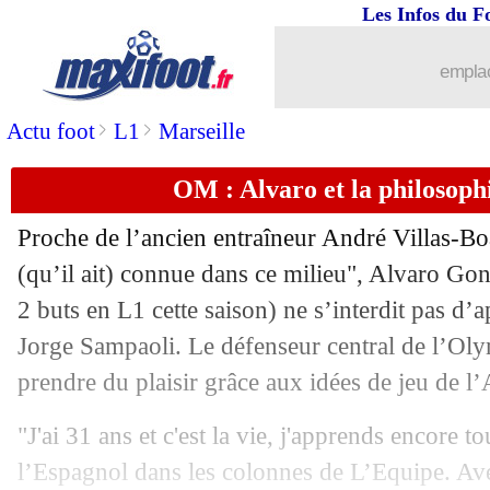
Les Infos du F
22/05
Bayern
: Müller chambre Alaba pour 
emplac
22/05
Dortmund
: Håland succède à Ronald
>
>
Actu foot
L1
Marseille
22/05
Barça
: Messi serait prêt à rester !
OM : Alvaro et la philosoph
22/05
PSG
: Pochettino réalise un bilan posit
Proche de l’ancien entraîneur André Villas-Bo
(qu’il ait) connue dans ce milieu", Alvaro Gon
22/05
Juve
: Ronaldo, le Sporting n'abdique 
2 buts en L1 cette saison) ne s’interdit pas d’
22/05
Jorge Sampaoli. Le défenseur central de l’Ol
PSG
: le titre, Pochettino ne voit pas 
prendre du plaisir grâce aux idées de jeu de l’
22/05
Ajaccio
: le fils de Galtier nommé adj
"J'ai 31 ans et c'est la vie, j'apprends encore to
22/05
Lille
: l'inquiétude de Larqué...
l’Espagnol dans les colonnes de L’Equipe. Av