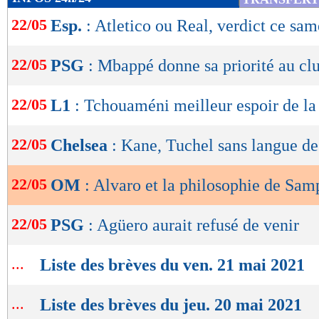
de
22/05
Esp.
: Atletico ou Real, verdict ce sam
lecture
OK
22/05
PSG
: Mbappé donne sa priorité au cl
22/05
L1
: Tchouaméni meilleur espoir de la 
22/05
Chelsea
: Kane, Tuchel sans langue de
22/05
OM
: Alvaro et la philosophie de Sam
22/05
PSG
: Agüero aurait refusé de venir
...
Liste des brèves du ven. 21 mai 2021
...
Liste des brèves du jeu. 20 mai 2021