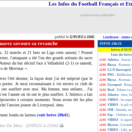
Les Infos du Football Français et E
emplacement publicitaire
publié le
22/05/2021 à 21h02
LiveScore
-
clubs 
Suarez savoure sa revanche
INFOS 24h/24
brèves d'AUJ
...
, 32 matchs et 21 buts en Liga cette saison) ! Poussé
Liste des brèv
...
rnier, l'attaquant a été l'un des grands artisans du sacre
Atletico
: Suarez
22/05
 Auteur du but décisif face à Valladolid (2-1) ce samedi,
Barça
: Koeman s
22/05
ro de Movistar +.
L2-N (barrages)
22/05
PSG
: Halilhodzic
22/05
vivre l'été dernier, la façon dont j'ai été méprisé (par le
Barça
: Koeman, 
22/05
s portes. Je serai reconnaissant à vie envers ce club de
Liverpool
: Klop
22/05
 ont souffert avec moi. Ma femme, mes enfants... J'ai
Real
: Zidane va 
22/05
est l'année où ils ont le plus souffert. L'Atletico a fait
Atletico
: ému, S
22/05
 éprouvées à certains moments. Nous avons été les plus
VIDEO
: les sup
22/05
ché l'ancien joueur de Liverpool, ému.
VIDEO
: le joli
22/05
OM
: Almada, un 
22/05
lement fondu en larmes (
voir brève 20h41
).
Esp.
: l'Atletico 
22/05
VIDEO
: le supe
22/05
Bayern
: Lewand
en Da Silva - 22/05/21 à 21h02
22/05
VIDEO
: Lille, 
22/05