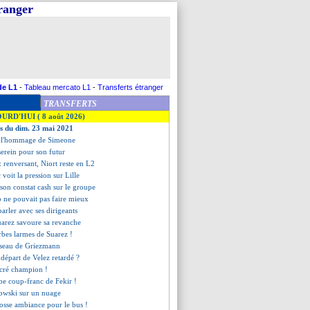
tranger
de L1
-
Tableau mercato L1
-
Transferts étranger
TRANSFERTS
OURD'HUI ( 8 août 2026)
es du dim. 23 mai 2021
, l'hommage de Simeone
erein pour son futur
: renversant, Niort reste en L2
 voit la pression sur Lille
son constat cash sur le groupe
p ne pouvait pas faire mieux
parler avec ses dirigeants
uarez savoure sa revanche
erbes larmes de Suarez !
 ciseau de Griezmann
départ de Velez retardé ?
sacré champion !
rbe coup-franc de Fekir !
owski sur un nuage
grosse ambiance pour le bus !