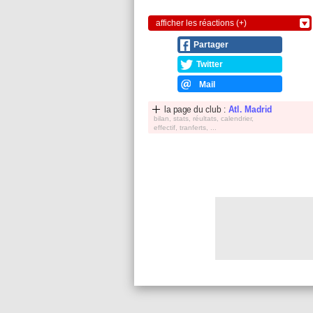
afficher les réactions (+)
Partager
Twitter
Mail
la page du club :
Atl. Madrid
bilan, stats, réultats, calendrier,
effectif, tranferts, ...