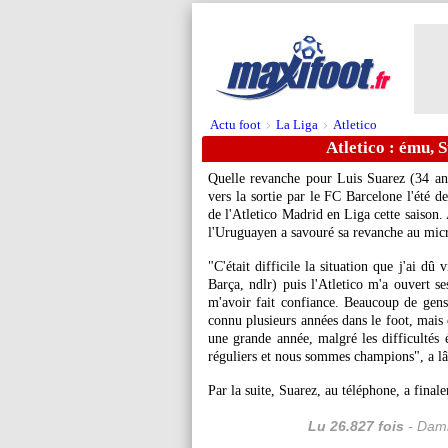
Actu foot
La Liga
Atletico
>
>
Atletico : ému, 
Quelle revanche pour Luis Suarez (34 ans
vers la sortie par le FC Barcelone l'été de
de l'Atletico Madrid en Liga cette saison.
l'Uruguayen a savouré sa revanche au mic
"C'était difficile la situation que j'ai dû 
Barça, ndlr) puis l'Atletico m'a ouvert se
m'avoir fait confiance. Beaucoup de gens
connu plusieurs années dans le foot, mais c'
une grande année, malgré les difficultés
réguliers et nous sommes champions", a lâ
Par la suite, Suarez, au téléphone, a fina
Lu 26.827 fois
- Dami