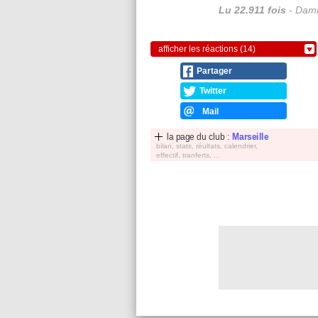
Lu 22.911 fois
- Dami
afficher les réactions (14)
Partager
Twitter
Mail
la page du club :
Marseille
bilan, stats, réultats, calendrier,
effectif, tranferts, ...