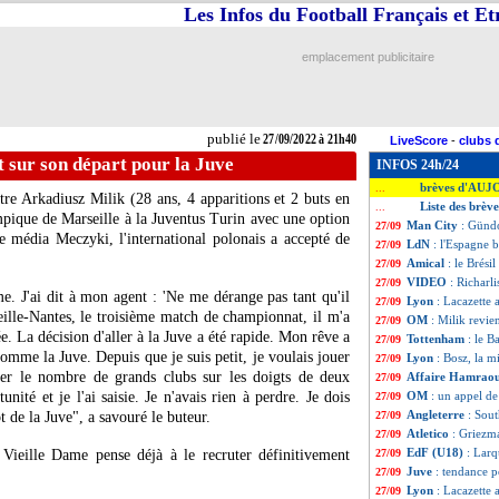
Les Infos du Football Français et E
emplacement publicitaire
publié le
27/09/2022 à 21h40
LiveScore
-
clubs 
 sur son départ pour la Juve
INFOS 24h/24
brèves d'AUJ
...
tre Arkadiusz Milik (28 ans, 4 apparitions et 2 buts en
Liste des brèv
...
ympique de Marseille à la Juventus Turin avec une option
Man City
: Gündo
27/09
le média Meczyki, l'international polonais a accepté de
LdN
: l'Espagne b
27/09
Amical
: le Brési
27/09
VIDEO
: Richarl
27/09
e. J'ai dit à mon agent : 'Ne me dérange pas tant qu'il
Lyon
: Lacazette 
27/09
eille-Nantes, le troisième match de championnat, il m'a
OM
: Milik revie
27/09
ée. La décision d'aller à la Juve a été rapide. Mon rêve a
Tottenham
: le 
27/09
omme la Juve. Depuis que je suis petit, je voulais jouer
Lyon
: Bosz, la m
27/09
r le nombre de grands clubs sur les doigts de deux
Affaire Hamrao
27/09
unité et je l'ai saisie. Je n'avais rien à perdre. Je dois
OM
: un appel de
27/09
Angleterre
: Sou
t de la Juve", a savouré le buteur.
27/09
Atletico
: Griezma
27/09
EdF (U18)
: Larq
 Vieille Dame pense déjà à le recruter définitivement
27/09
Juve
: tendance 
27/09
Lyon
: Lacazette 
27/09