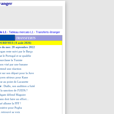
tranger
de L1
-
Tableau mercato L1
-
Transferts étranger
TRANSFERTS
OURD'HUI ( 8 août 2026)
es du mer. 28 septembre 2022
gan reste suivi par le Barça
at le Portugal et se qualifie
l surclasse la Tunisie
ison visé par une banane
attend une réaction
nt sur son départ pour la Juve
Bayern sérieux pour Kane
ise au point de Lacazette
ui
: Diallo, son audition a fuité
 la sanction de l'UEFA ?
thgate défend Maguire
nn doit faire un effort...
ué allume la FFF !
positive pour Pogba
a retrouvé sa voix