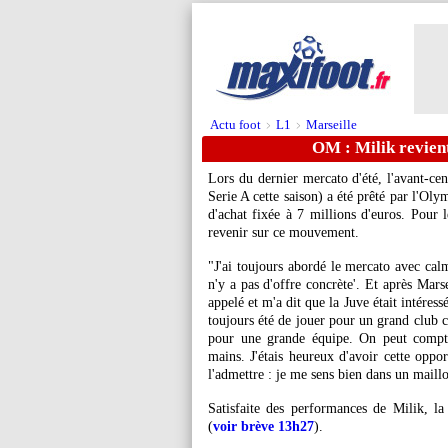
Actu foot
L1
Marseille
>
>
OM : Milik revient
Lors du dernier mercato d'été, l'avant-cen
Serie A cette saison) a été prêté par l'Ol
d'achat fixée à 7 millions d'euros. Pour 
revenir sur ce mouvement.
"J'ai toujours abordé le mercato avec calm
n'y a pas d'offre concrète'. Et après Mars
appelé et m'a dit que la Juve était intéress
toujours été de jouer pour un grand club c
pour une grande équipe. On peut compte
mains. J'étais heureux d'avoir cette opport
l'admettre : je me sens bien dans un maillo
Satisfaite des performances de Milik, la
(
voir brève 13h27
).