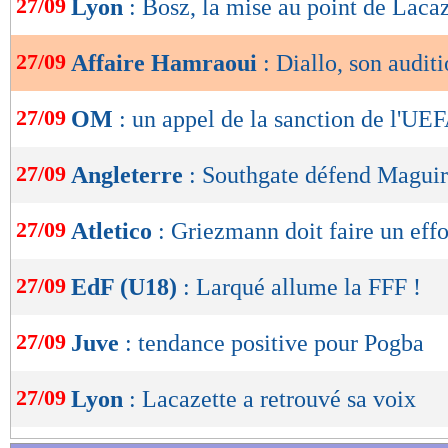
27/09
Lyon
: Bosz, la mise au point de Laca
de
lecture
27/09
Affaire Hamraoui
: Diallo, son auditi
OK
27/09
OM
: un appel de la sanction de l'UEF
27/09
Angleterre
: Southgate défend Magui
27/09
Atletico
: Griezmann doit faire un effor
27/09
EdF (U18)
: Larqué allume la FFF !
27/09
Juve
: tendance positive pour Pogba
27/09
Lyon
: Lacazette a retrouvé sa voix