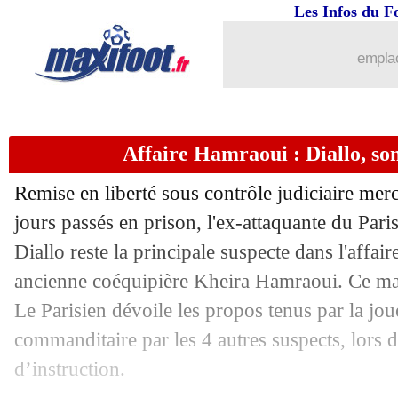
Les Infos du F
emplac
Affaire Hamraoui : Diallo, son
Remise en liberté sous contrôle judiciaire merc
jours passés en prison, l'ex-attaquante du Pa
Diallo reste la principale suspecte dans l'affair
ancienne coéquipière Kheira Hamraoui. Ce mar
Le Parisien dévoile les propos tenus par la jou
commanditaire par les 4 autres suspects, lors d
...
brèves d'AUJOURD'HUI ( 9 août 202
d’instruction.