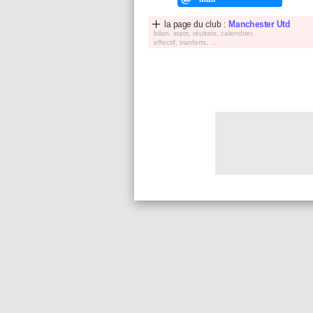
la page du club :
Manchester Utd
bilan, stats, réultats, calendrier,
effectif, tranferts, ...