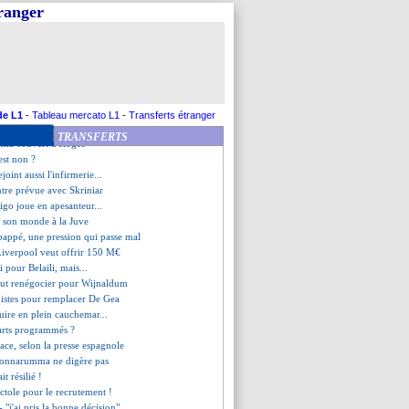
nouvelle pour Kanté
tranger
son, Newcastle ne lâche rien !
é, Morel en veut aux Merlus
épite Mudryk visée !
- "c'est l'ère de Neymar"
e Solari !
art à Al Wahda (officiel)
courageuse d'Azmoun !
de L1
-
Tableau mercato L1
-
Transferts étranger
roun battu par la Corée du Sud
TRANSFERTS
ma couvert d'éloges
'est non ?
ejoint aussi l'infirmerie...
ntre prévue avec Skriniar
igo joue en apesanteur...
t son monde à la Juve
bappé, une pression qui passe mal
Liverpool veut offrir 150 M€
 pour Belaïli, mais...
eut renégocier pour Wijnaldum
pistes pour remplacer De Gea
uire en plein cauchemar...
parts programmés ?
ce, selon la presse espagnole
Donnarumma ne digère pas
it résilié !
actole pour le recrutement !
- "j'ai pris la bonne décision"