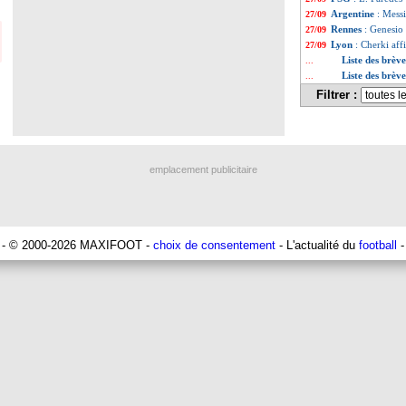
Argentine
: Messi
27/09
Rennes
: Genesio
27/09
Lyon
: Cherki aff
27/09
Liste des brèv
...
Liste des brèv
...
Filtrer :
emplacement publicitaire
- © 2000-2026 MAXIFOOT -
choix de consentement
- L'actualité du
football
-