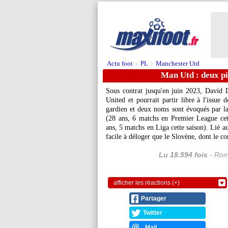
Actu foot
PL
Manchester Utd
>
>
Man Utd : deux p
Sous contrat jusqu'en juin 2023, David 
United et pourrait partir libre à l'issue
gardien et deux noms sont évoqués par la 
(28 ans, 6 matchs en Premier League cett
ans, 5 matchs en Liga cette saison). Lié a
facile à déloger que le Slovène, dont le c
Lu 18.594 fois
- Rom
afficher les réactions (+)
Partager
Twitter
Mail