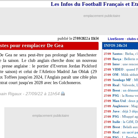
Chelsea
: bonne 
27/09
Les Infos du Football Français et E
Leicester
: Maddi
27/09
Lorient
: retrait
27/09
emplacement publicitaire
Newcastle
: la p
27/09
Brésil
: L. Moura 
27/09
Real
: le retour d
27/09
Everton
: Allan p
27/09
publié le
27/09/2022 à 11h54
Iran
: la sortie 
27/09
LiveScore
-
clubs 
Amical
: le Came
27/09
istes pour remplacer De Gea
INFOS 24h/24
Italie
: Donnarum
27/09
Santos
: Bielsa, c
27/09
De Gea ne sera peut-être pas prolongé par Manchester
Barça
: Bellerin r
27/09
 de la saison. Le club anglais cherche donc un nouveau
Inter
: une renco
27/09
presse anglaise : le portier d'Everton Jordan Pickford
VIDEO
: quand F
27/09
e saison) et celui de l'Atletico Madrid Jan Oblak (29
OM
: Milik sédui
27/09
ux Toffees jusqu'en 2024, l'Anglais paraît une cible plus
Sondage MF
: M
27/09
ontrat court jusqu'en 2028 avec les Colchoneros.
Real
: Valverde, 
27/09
Brest
: un démenti
27/09
ain Rigaux - 27/09/22 à 11h54
PSG
: la Roma v
27/09
Man Utd
: deux 
27/09
Angleterre
: Mag
27/09
Juve
: déjà 3 dé
27/09
emplacement publicitaire
PSG
: Mbappé aga
27/09
Italie
: la CdM, 
27/09
Brest
: Belaïli aura
27/09
Real
: un sacré p
27/09
PSG
: L. Paredes 
27/09