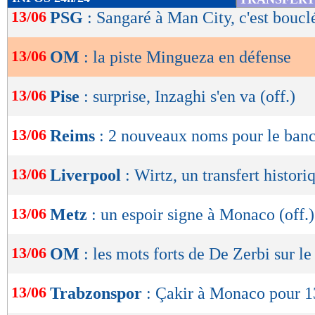
de
13/06
PSG
: Sangaré à Man City, c'est boucl
lecture
13/06
OM
: la piste Mingueza en défense
OK
13/06
Pise
: surprise, Inzaghi s'en va (off.)
13/06
Reims
: 2 nouveaux noms pour le ban
13/06
Liverpool
: Wirtz, un transfert histori
13/06
Metz
: un espoir signe à Monaco (off.)
13/06
OM
: les mots forts de De Zerbi sur l
13/06
Trabzonspor
: Çakir à Monaco pour 