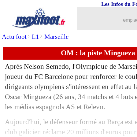
Les Infos du F
13/06
Barça
: la piste N. Williams relancée 
emplac
13/06
Barça
: Fati à Monaco, c'est (presque)
>
>
Actu foot
L1
Marseille
13/06
OM
: une première offre pour Bardghj
OM : la piste Mingueza 
13/06
Atletico
: PSG, Le Normand s'attend à 
Après Nelson Semedo, l'Olympique de Marseil
13/06
Bayern
: Eberl flou sur l'avenir de C
joueur du FC Barcelone pour renforcer le coulo
dirigeants olympiens s'intéressent en effet au l
13/06
Aston Villa
: une pépite espagnole sui
Oscar
Mingueza
(26 ans, 34 matchs et 4 buts e
les médias espagnols AS et Relevo.
13/06
EdF
: BO, Diallo derrière Dembélé e
Aujourd'hui, le défenseur formé au Barça est e
13/06
Lyon
: une piste anglaise pour Caleta-
club galicien réclame 20 millions d'euros pour 