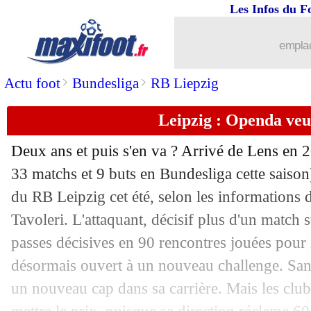
Les Infos du F
emplac
>
>
Actu foot
Bundesliga
RB Liepzig
Leipzig : Openda veu
Deux ans et puis s'en va ? Arrivé de Lens en 
33 matchs et 9 buts en Bundesliga cette saison)
du RB Leipzig cet été, selon les informations 
Tavoleri. L'attaquant, décisif plus d'un match 
passes décisives en 90 rencontres jouées pour 
désormais ouvert à un nouveau challenge. Sans
un nouveau cap dans sa carrière. Mais les club