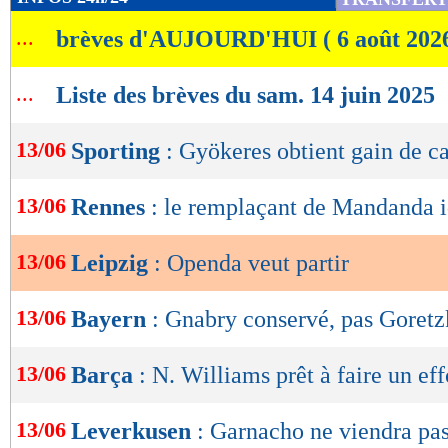
de
...
brèves d'AUJOURD'HUI ( 6 août 202
lecture
OK
...
Liste des brèves du sam. 14 juin 2025
13/06
Sporting
: Gyökeres obtient gain de c
13/06
Rennes
: le remplaçant de Mandanda i
13/06
Leipzig
: Openda veut partir
13/06
Bayern
: Gnabry conservé, pas Goretz
13/06
Barça
: N. Williams prêt à faire un eff
13/06
Leverkusen
: Garnacho ne viendra pa