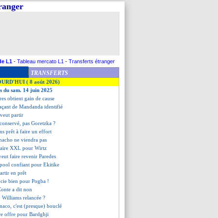
tranger
de L1
-
Tableau mercato L1
-
Transferts étranger
TRANSFERTS
OURD'HUI ( 8 août 2026)
es du sam. 14 juin 2025
es obtient gain de cause
laçant de Mandanda identifié
veut partir
conservé, pas Goretzka ?
ms prêt à faire un effort
nacho ne viendra pas
alaire XXL pour Wirtz
eut faire revenir Paredes
rpool confiant pour Ekitike
artir en prêt
ocie bien pour Pogba !
onte a dit non
N. Williams relancée ?
naco, c'est (presque) bouclé
re offre pour Bardghji