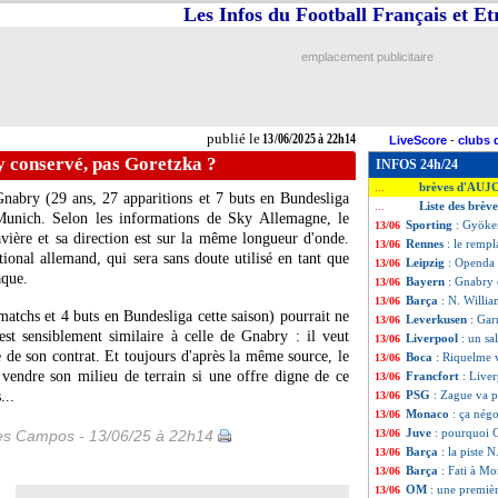
Les Infos du Football Français et E
emplacement publicitaire
publié le
13/06/2025 à 22h14
LiveScore
-
clubs 
 conservé, pas Goretzka ?
INFOS 24h/24
brèves d'AUJ
...
Gnabry
(29 ans, 27 apparitions et 7 buts en Bundesliga
Liste des brèv
...
 Munich. Selon les informations de Sky Allemagne, le
Sporting
: Gyöker
13/06
avière et sa direction est sur la même longueur d'onde.
Rennes
: le remp
13/06
ional allemand, qui sera sans doute utilisé en tant que
Leipzig
: Openda 
13/06
aque.
Bayern
: Gnabry 
13/06
Barça
: N. Willia
13/06
atchs et 4 buts en Bundesliga cette saison) pourrait ne
Leverkusen
: Gar
13/06
st sensiblement similaire à celle de Gnabry : il veut
Liverpool
: un s
13/06
ée de son contrat. Et toujours d'après la même source, le
Boca
: Riquelme v
13/06
vendre son milieu de terrain si une offre digne de ce
Francfort
: Live
13/06
...
PSG
: Zague va p
13/06
Monaco
: ça nég
13/06
Juve
: pourquoi C
les Campos - 13/06/25 à 22h14
13/06
Barça
: la piste 
13/06
Barça
: Fati à Mo
13/06
OM
: une premiè
13/06