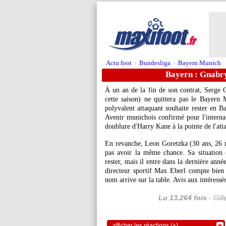
Actu foot
Bundesliga
Bayern Munich
>
>
Bayern : Gnabry
À un an de la fin de son contrat, Serge
cette saison) ne quittera pas le Bayern
polyvalent attaquant souhaite rester en B
Avenir munichois confirmé pour l'internat
doublure d'Harry Kane à la pointe de l'att
En revanche, Leon
Goretzka
(30 ans, 26 m
pas avoir la même chance. Sa situation e
rester, mais il entre dans la dernière ann
directeur sportif Max Eberl compte bien 
nom arrive sur la table. Avis aux intéressés
Lu 13.264 fois
- Gil
afficher les réactions (+)