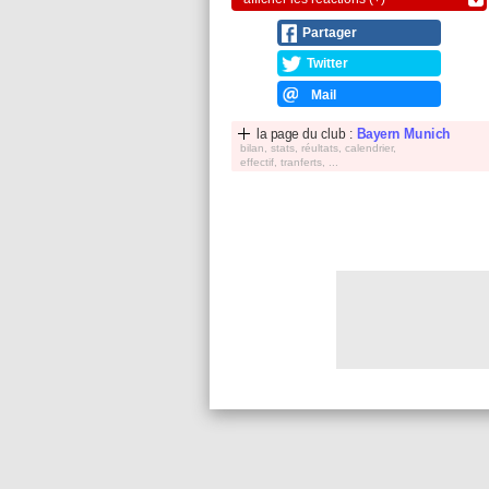
Partager
Twitter
Mail
la page du club :
Bayern Munich
bilan, stats, réultats, calendrier,
effectif, tranferts, ...