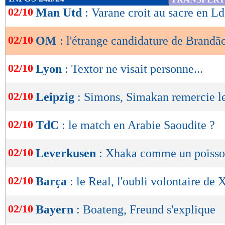
de
02/10
Man Utd
: Varane croit au sacre en L
Longoria qui a nommé Gennaro Gattuso.
lecture
Lu 32.955 fois
- Eric Bethsy - 
02/10
OM
: l'étrange candidature de Brandã
OK
02/10
Lyon
: Textor ne visait personne...
02/10
Leipzig
: Simons, Simakan remercie 
02/10
TdC
: le match en Arabie Saoudite ?
02/10
Leverkusen
: Xhaka comme un poisson
02/10
Barça
: le Real, l'oubli volontaire de 
02/10
Bayern
: Boateng, Freund s'explique