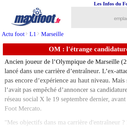
Les Infos du F
emplac
>
>
Actu foot
L1
Marseille
OM : l'étrange candidatur
...
brèves d'AUJOURD'HUI (10 août 202
Ancien joueur de l’Olympique de Marseille (
...
Liste des brèves du mar. 3 octobre 20
lancé dans une carrière d’entraîneur. L’ex-atta
pas encore d’expérience au haut niveau. Mais
02/10
LdC
: les grosses cotes du jour !
l’avait pas empêché d’annoncer sa candidature
réseau social X le 19 septembre dernier, avant
02/10
Ang.
: Mudryk enfin buteur, Chelsea s
Foot Mercato.
02/10
L2
: Ajaccio remporte le derby corse
"Mes objectifs dans ma carrière d'entraîneur 