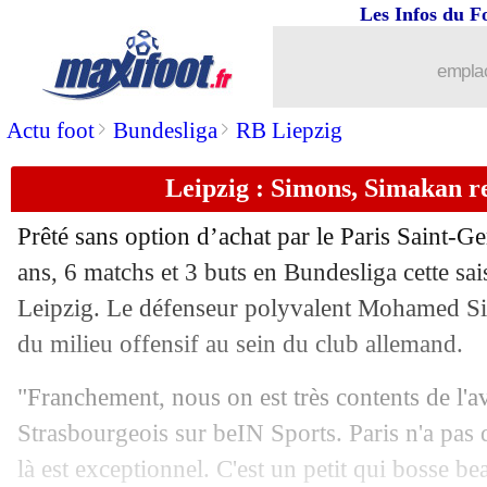
Les Infos du F
emplac
...
brèves d'AUJOURD'HUI ( 6 août 202
>
>
Actu foot
Bundesliga
RB Liepzig
...
Liste des brèves du mar. 3 octobre 20
Leipzig : Simons, Simakan r
02/10
LdC
: les grosses cotes du jour !
Prêté sans option d’achat par le Paris Saint-G
02/10
Ang.
: Mudryk enfin buteur, Chelsea s
ans, 6 matchs et 3 buts en Bundesliga cette sa
Leipzig. Le défenseur polyvalent Mohamed Si
02/10
L2
: Ajaccio remporte le derby corse
du milieu offensif au sein du club allemand.
02/10
Sondage MF
: Gattuso, les avis partag
"Franchement, nous on est très contents de l'av
Strasbourgeois sur beIN Sports. Paris n'a pas 
02/10
Divers
: Hazard va jouer avec le Varié
là est exceptionnel. C'est un petit qui bosse b