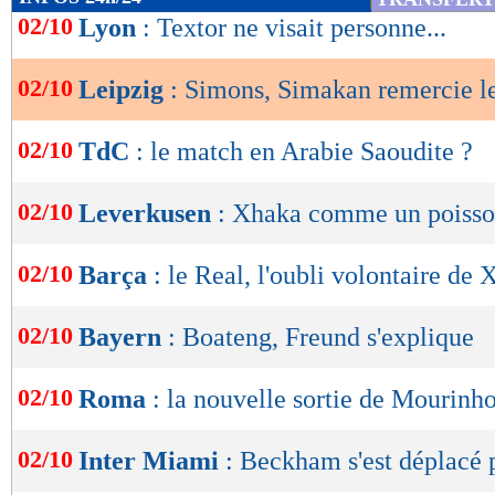
de
02/10
Lyon
: Textor ne visait personne...
lecture
02/10
Leipzig
: Simons, Simakan remercie 
OK
02/10
TdC
: le match en Arabie Saoudite ?
02/10
Leverkusen
: Xhaka comme un poisson
02/10
Barça
: le Real, l'oubli volontaire de 
02/10
Bayern
: Boateng, Freund s'explique
02/10
Roma
: la nouvelle sortie de Mourinh
02/10
Inter Miami
: Beckham s'est déplacé