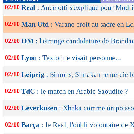
de
02/10
Real
: Ancelotti s'explique pour Modri
lecture
02/10
Man Utd
: Varane croit au sacre en L
OK
02/10
OM
: l'étrange candidature de Brandã
02/10
Lyon
: Textor ne visait personne...
02/10
Leipzig
: Simons, Simakan remercie 
02/10
TdC
: le match en Arabie Saoudite ?
02/10
Leverkusen
: Xhaka comme un poisson
02/10
Barça
: le Real, l'oubli volontaire de 