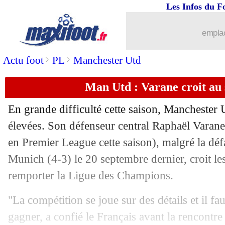
Les Infos du F
emplac
>
>
Actu foot
PL
Manchester Utd
Man Utd : Varane croit au
En grande difficulté cette saison, Manchester
...
brèves d'AUJOURD'HUI (10 août 202
élevées. Son défenseur central
Raphaël Varane
en Premier League cette saison), malgré la déf
...
Liste des brèves du mar. 3 octobre 20
Munich (4-3) le 20 septembre dernier, croit le
remporter la Ligue des Champions.
02/10
LdC
: les grosses cotes du jour !
"La compétition se joue sur des détails et il fau
02/10
Ang.
: Mudryk enfin buteur, Chelsea s
gagner, a confié le Français avant la rencontre