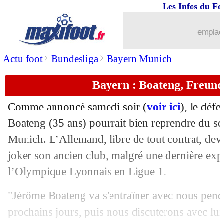
Les Infos du F
02/10
Ang.
: Mudryk enfin buteur, Chelsea s
emplac
02/10
L2
: Ajaccio remporte le derby corse
>
>
Actu foot
Bundesliga
Bayern Munich
02/10
Sondage MF
: Gattuso, les avis partag
Bayern : Boateng, Freund
02/10
Divers
: Hazard va jouer avec le Varié
Comme annoncé samedi soir (
voir ici
), le dé
02/10
Milan
: Giroud encense Adli
Boateng (35 ans) pourrait bien reprendre du s
Munich. L’Allemand, libre de tout contrat, dev
02/10
OM
: Dugarry pas tendre avec Correa
joker son ancien club, malgré une dernière ex
l’Olympique Lyonnais en Ligue 1.
02/10
Bordeaux
: J. Stéphan priorité des dir
"Jérôme Boateng va s'entraîner avec nous pend
02/10
Lens
: Arsenal, Haise sans complexe
prochains jours, puis nous discuterons avec lu