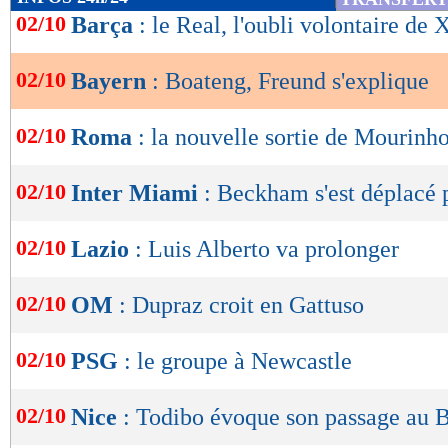
de
02/10
Barça
: le Real, l'oubli volontaire de 
lecture
02/10
Bayern
: Boateng, Freund s'explique
OK
02/10
Roma
: la nouvelle sortie de Mourinh
02/10
Inter Miami
: Beckham s'est déplacé
02/10
Lazio
: Luis Alberto va prolonger
02/10
OM
: Dupraz croit en Gattuso
02/10
PSG
: le groupe à Newcastle
02/10
Nice
: Todibo évoque son passage au 