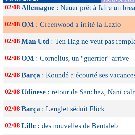
de
02/08
Allemagne
: Neuer prêt à faire un bre
lecture
02/08
OM
: Greenwood a irrité la Lazio
OK
02/08
Man Utd
: Ten Hag ne veut pas rempl
02/08
OM
: Cornelius, un "guerrier" arrive
02/08
Barça
: Koundé a écourté ses vacance
02/08
Udinese
: retour de Sanchez, Nani cal
02/08
Barça
: Lenglet séduit Flick
02/08
Lille
: des nouvelles de Bentaleb