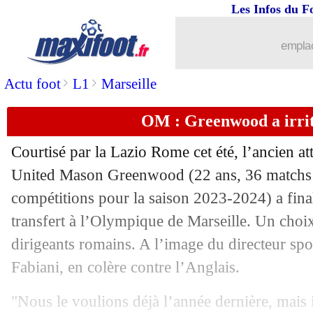
Les Infos du F
02/08
Lens
: Labeau-Lascary a prolongé (off
emplac
02/08
Los Angeles
: Giroud attend Griezma
>
>
Actu foot
L1
Marseille
02/08
Palace
: Newcastle se lance pour Gueh
OM : Greenwood a irrit
02/08
Gérone
: Dovbyk rejoint la Roma (offi
Courtisé par la Lazio Rome cet été, l’ancien a
02/08
Tottenham
: Solanke dans le viseur
United Mason
Greenwood
(22 ans, 36 matchs 
compétitions pour la saison 2023-2024) a fin
02/08
JO
: le Maroc écrase les Etats-Unis !
transfert à l’Olympique de Marseille. Un choix 
dirigeants romains. A l’image du directeur spo
02/08
PSG
: une rechute pour Kimpembe ?
Fabiani, en colère contre l’Anglais.
02/08
Man City
: l'Atletico avance pour Alv
"Nous le voulions déjà l’année dernière, mais 