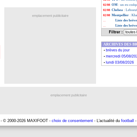
OM
: un ex-coéq
02/08
Chelsea
: Leboeuf
02/08
Montpellier
: Kha
02/08
emplacement publicitaire
Liste des brèv
...
Liste des brève
...
Filtrer :
ARCHIVES DES B
.
brèves du jour
.
mercredi 05/08/20
.
lundi 03/08/2026
emplacement publicitaire
- © 2000-2026 MAXIFOOT -
choix de consentement
- L'actualité du
football
-