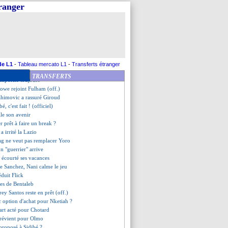
e se lance pour Guehi
tranger
rejoint la Roma (officiel)
nke dans le viseur
ase les Etats-Unis !
te pour Kimpembe ?
etico avance pour Alvarez !
ag et les excuses de Sancho
 explique son choix
de L1
-
Tableau mercato L1
-
Transferts étranger
ski se sent mieux
TRANSFERTS
temporise toujours
owe rejoint Fulham (off.)
ahimovic a rassuré Giroud
bé, c'est fait ! (officiel)
lle son avenir
r prêt à faire un break ?
 irrité la Lazio
ag ne veut pas remplacer Yoro
un "guerrier" arrive
 écourté ses vacances
de Sanchez, Nani calme le jeu
éduit Flick
les de Bentaleb
rey Santos reste en prêt (off.)
c option d'achat pour Nketiah ?
art acté pour Chotard
prévient pour Olmo
 proposé à Sidibé ?