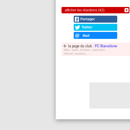
afficher les réactions (42)
Partager
Twitter
Mail
la page du club :
FC Barcelone
bilan, stats, réultats, calendrier,
effectif, tranferts, ...