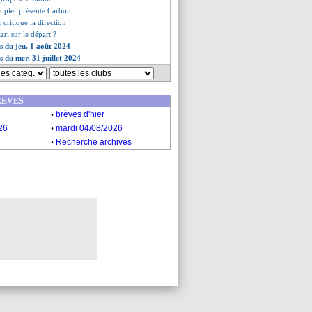
uipier présente Carboni
 critique la direction
zri sur le départ ?
es du jeu. 1 août 2024
s du mer. 31 juillet 2024
REVES
.
brèves d'hier
.
26
mardi 04/08/2026
.
Recherche archives