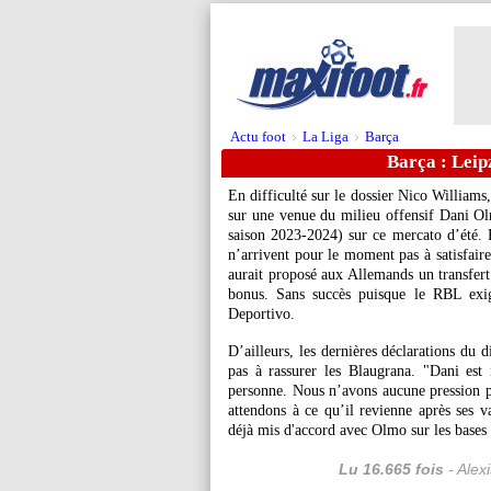
Actu foot
La Liga
Barça
>
>
Barça : Leip
En difficulté sur le dossier Nico Williams
sur une venue du milieu offensif Dani
O
saison 2023-2024) sur ce mercato d’été. P
n’arrivent pour le moment pas à satisfair
aurait proposé aux Allemands un transfer
bonus. Sans succès puisque le RBL exi
Deportivo.
D’ailleurs, les dernières déclarations du 
pas à rassurer les Blaugrana. "Dani es
personne. Nous n’avons aucune pression po
attendons à ce qu’il revienne après ses va
déjà mis d'accord avec Olmo sur les bases 
Lu 16.665 fois
- Alex