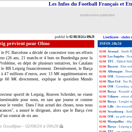
Palace
: Newcastl
02/08
Les Infos du Football Français et E
Gérone
: Dovbyk 
02/08
Tottenham
: Sola
02/08
emplacement publicitaire
JO
: le Maroc écr
02/08
PSG
: une rechu
02/08
Man City
: l'Atl
02/08
Man Utd
: Ten H
02/08
publié le
02/08/2024 à 09h29
Juve
: K. Thuram
02/08
LiveScore
-
clubs 
Barça
: Lewandow
02/08
zig prévient pour Olmo
INFOS 24h/24
Brest
: Satriano 
02/08
Arsenal
: Smith R
02/08
, le FC Barcelone a décidé de concentrer tous ses efforts
Los Angeles
: Ibr
02/08
lmo
(26 ans, 21 matchs et 4 buts en Bundesliga pour la
TFC
: Djibril Sidi
02/08
roblème, en dépit de plusieurs tentatives, les Catalans
Bayern
: Kim sce
02/08
e le RB Leipzig financièrement. Dernièrement, le Barça
Allemagne
: Neue
02/08
t à 47 millions d’euros, avec 13 M€ supplémentaires en
OM
: Greenwood a
02/08
ge 60 M€ directement, explique le quotidien Mundo
Man Utd
: Ten H
02/08
OM
: Cornelius, 
02/08
Barça
: Koundé a
02/08
directeur sportif de Leipzig, Rouven Schröder, ne visent
Udinese
: retour 
02/08
t inestimable pour nous, en tant que joueur et comme
Barça
: Lenglet s
02/08
ur le vendre. Dans l’état actuel des choses, nous nous
Lille
: des nouvel
02/08
cances", a assuré le dirigeant, alors que le Barça s'est
Strasbourg
: And
02/08
d’un contrat de six ans.
OM
: un prêt ave
02/08
Montpellier
: dép
02/08
is Goudlijian - 02/08/24 à 09h29
Barça
: Leipzig 
02/08
TFC
: un contrat
02/08