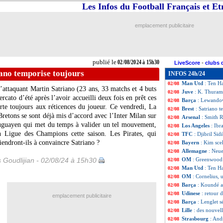
Les Infos du Football Français et E
PSG
: une rencon
02/08
Lens
: Labeau-Las
02/08
Los Angeles
: Gi
02/08
emplacement publicitaire
Palace
: Newcastl
02/08
Gérone
: Dovbyk 
02/08
Tottenham
: Sola
02/08
JO
: le Maroc écr
02/08
publié le
02/08/2024 à 15h30
LiveScore
-
clubs 
PSG
: une rechu
02/08
iano temporise toujours
INFOS 24h/24
Man City
: l'Atl
02/08
Man Utd
: Ten H
02/08
 l’attaquant Martin
Satriano
(23 ans, 33 matchs et 4 buts
Juve
: K. Thuram
02/08
cato d’été après l’avoir accueilli deux fois en prêt ces
Barça
: Lewandow
02/08
urte toujours aux réticences du joueur. Ce vendredi, La
Brest
: Satriano 
02/08
Bretons se sont déjà mis d’accord avec l’Inter Milan sur
Arsenal
: Smith R
02/08
Uruguayen qui met du temps à valider un tel mouvement,
Los Angeles
: Ibr
02/08
n Ligue des Champions cette saison. Les Pirates, qui
TFC
: Djibril Sidi
02/08
iendront-ils à convaincre Satriano ?
Bayern
: Kim sce
02/08
Allemagne
: Neue
02/08
s Goudlijian - 02/08/24 à 15h30
OM
: Greenwood a
02/08
Man Utd
: Ten H
02/08
OM
: Cornelius, 
02/08
Barça
: Koundé a
02/08
Udinese
: retour 
02/08
emplacement publicitaire
Barça
: Lenglet s
02/08
Lille
: des nouvel
02/08
Strasbourg
: And
02/08