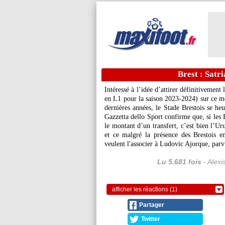
Brest : Satr
Intéressé à l’idée d’attirer définitivement
en L1 pour la saison 2023-2024) sur ce mer
dernières années, le Stade Brestois se he
Gazzetta dello Sport confirme que, si les 
le montant d’un transfert, c’est bien l’
et ce malgré la présence des Brestois e
veulent l'associer à Ludovic Ajorque, parv
Lu 5.681 fois
- Alexi
afficher les réactions (1)
Partager
Twitter