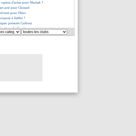
c option d'achat pour Nketiah ?
art acté pour Chotard
prévient pour Olmo
 proposé à Sidibé ?
uipier présente Carboni
 critique la direction
zri sur le départ ?
es du jeu. 1 août 2024
s du mer. 31 juillet 2024