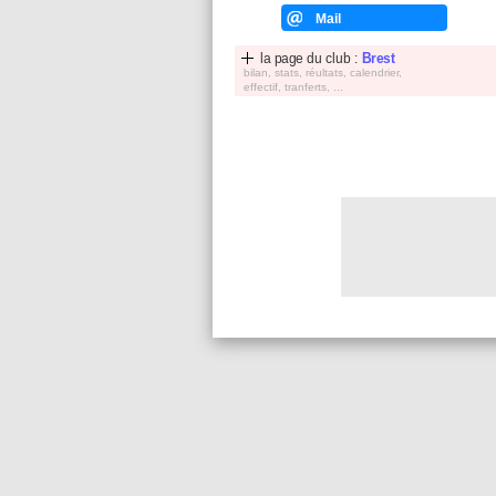
Mail
la page du club :
Brest
bilan, stats, réultats, calendrier,
effectif, tranferts, ...