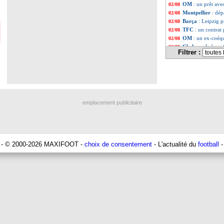
OM
: un prêt ave
02/08
Montpellier
: dép
02/08
Barça
: Leipzig 
02/08
TFC
: un contrat
02/08
OM
: un ex-coéq
02/08
Chelsea
: Leboeuf
02/08
Filtrer :
Montpellier
: Kha
02/08
Liste des brèv
...
Liste des brève
...
emplacement publicitaire
- © 2000-2026 MAXIFOOT -
choix de consentement
- L'actualité du
football
-