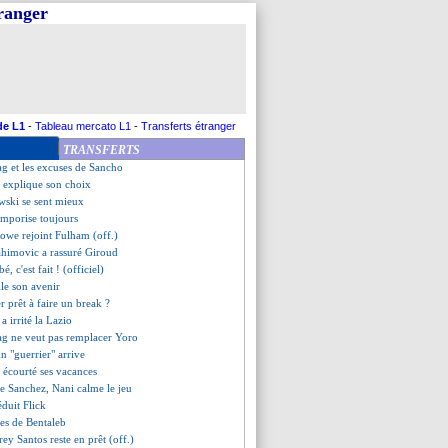
tranger
tre avec l'agent d'Alvarez ?
cary a prolongé (officiel)
roud attend Griezmann
e se lance pour Guehi
rejoint la Roma (officiel)
nke dans le viseur
ase les Etats-Unis !
de L1
-
Tableau mercato L1
-
Transferts étranger
te pour Kimpembe ?
TRANSFERTS
etico avance pour Alvarez !
ag et les excuses de Sancho
 explique son choix
ski se sent mieux
temporise toujours
owe rejoint Fulham (off.)
ahimovic a rassuré Giroud
bé, c'est fait ! (officiel)
lle son avenir
r prêt à faire un break ?
 irrité la Lazio
ag ne veut pas remplacer Yoro
un "guerrier" arrive
 écourté ses vacances
de Sanchez, Nani calme le jeu
éduit Flick
les de Bentaleb
rey Santos reste en prêt (off.)