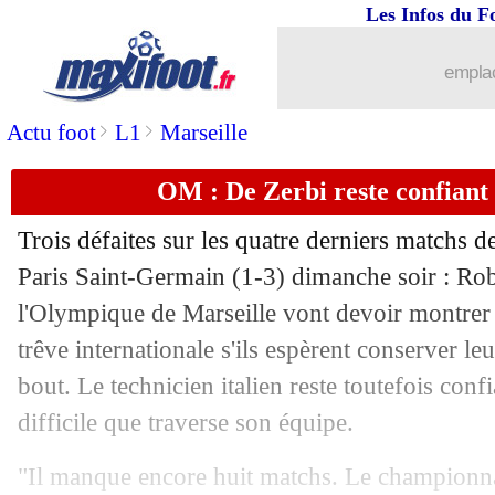
Les Infos du F
17/03
Man Utd
: Højlund promet du mieux
emplac
17/03
West Ham
: Antonio croit à un retour
>
>
Actu foot
L1
Marseille
17/03
Argentine
: Messi forfait, avec 5 joue
OM : De Zerbi reste confiant 
17/03
Liverpool
: Van Dijk ne s'avance pas
Trois défaites sur les quatre derniers matchs d
17/03
Liverpool
: Carragher a pitié pour Sal
Paris Saint-Germain (1-3) dimanche soir : Rob
l'Olympique de Marseille vont devoir montrer 
17/03
Newcastle
: Howe, une première depui
trêve internationale s'ils espèrent conserver l
bout. Le technicien italien reste toutefois conf
17/03
Barça
: Ferran Torres à l'aise avec Fli
difficile que traverse son équipe.
17/03
OM
: Rabiot répond aux fans parisiens
"Il manque encore huit matchs. Le championna