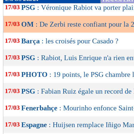
de
17/03
PSG
: Véronique Rabiot va porter plai
lecture
17/03
OM
: De Zerbi reste confiant pour la 
OK
17/03
Barça
: les croisés pour Casado ?
17/03
PSG
: Rabiot, Luis Enrique n'a rien e
17/03
PHOTO
: 19 points, le PSG chambre
17/03
PSG
: Fabian Ruiz égale un record d
17/03
Fenerbahçe
: Mourinho enfonce Sain
17/03
Espagne
: Huijsen remplace Iñigo Mar