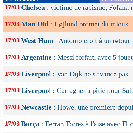
de
17/03
Chelsea
: victime de racisme, Fofana 
lecture
17/03
Man Utd
: Højlund promet du mieux
OK
17/03
West Ham
: Antonio croit à un retour
17/03
Argentine
: Messi forfait, avec 5 joue
17/03
Liverpool
: Van Dijk ne s'avance pas
17/03
Liverpool
: Carragher a pitié pour Sal
17/03
Newcastle
: Howe, une première depui
17/03
Barça
: Ferran Torres à l'aise avec Fli