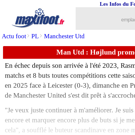
Les Infos du F
...
brèves d'AUJOURD'HUI ( 7 août 202
emplac
...
Liste des brèves du mar. 18 mars 2025
>
>
Actu foot
PL
Manchester Utd
17/03
VIDEO
: Deschamps chambre Mbapp
Man Utd : Højlund prom
17/03
EdF
: Véronique Rabiot soutenue par 
En échec depuis son arrivée à l'été 2023, Ra
17/03
EdF
: Mbappé et sa relation avec Gri
matchs et 8 buts toutes compétitions cette sais
en 2025 face à Leicester (0-3), dimanche en P
17/03
OM
: écarté, Veretout ne comprend pa
de Manchester United s'est dit prêt à s'accroch
17/03
OM
: pour Véronique Rabiot, le PSG f
"Je veux juste continuer à m'améliorer. Je suis
encore et marquer encore plus de buts si je m
17/03
Barça
: accord de principe avec Koun
cela", a soufflé le buteur scandinave en zone m