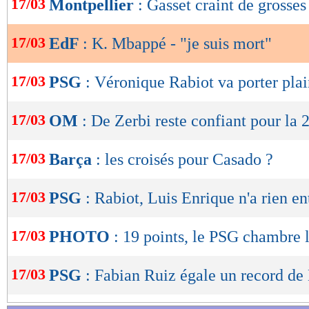
17/03
Montpellier
: Gasset craint de grosses
de
lecture
17/03
EdF
: K. Mbappé - "je suis mort"
OK
17/03
PSG
: Véronique Rabiot va porter plai
17/03
OM
: De Zerbi reste confiant pour la 
17/03
Barça
: les croisés pour Casado ?
17/03
PSG
: Rabiot, Luis Enrique n'a rien e
17/03
PHOTO
: 19 points, le PSG chambre
17/03
PSG
: Fabian Ruiz égale un record d