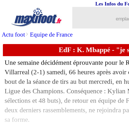
17/03
PSG
: Rabiot, le club condamne les b
Les Infos du F
17/03
Chelsea
: victime de racisme, Fofana 
emplac
17/03
Man Utd
: Højlund promet du mieux
>
Actu foot
Equipe de France
EdF : K. Mbappé - "je 
17/03
West Ham
: Antonio croit à un retour
Une semaine décidément éprouvante pour le Re
17/03
Argentine
: Messi forfait, avec 5 joue
Villarreal (2-1) samedi, 66 heures après avoir
bout de la séance de tirs au but mercredi, en hu
17/03
Liverpool
: Van Dijk ne s'avance pas
Ligue des Champions. Conséquence : Kylian 
17/03
Liverpool
: Carragher a pitié pour Sal
sélections et 48 buts), de retour en équipe de F
deux derniers rassemblements, ne rejoindra pa
17/03
Newcastle
: Howe, une première depui
sa forme.