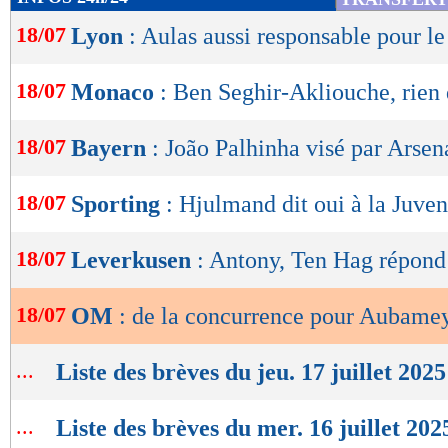
de
18/07
Lyon
: Aulas aussi responsable pour l
lecture
OK
18/07
Monaco
: Ben Seghir-Akliouche, rien
18/07
Bayern
: João Palhinha visé par Arsen
18/07
Sporting
: Hjulmand dit oui à la Juven
18/07
Leverkusen
: Antony, Ten Hag répond
18/07
OM
: de la concurrence pour Aubame
...
Liste des brèves du jeu. 17 juillet 2025
...
Liste des brèves du mer. 16 juillet 202