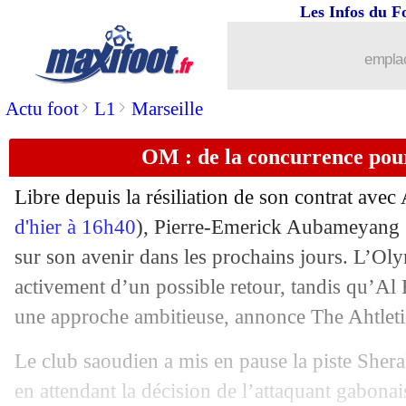
Les Infos du F
18/07
Man Utd
: Mbeumo arrive pour 83,5 
emplac
18/07
Sassuolo
: Laurienté proche de Sunder
>
>
Actu foot
L1
Marseille
18/07
Milan
: Terracciano, c'est signé (offici
OM : de la concurrence po
18/07
PSG
: Zabarnyi, Tottenham s'en mêle
Libre depuis la résiliation de son contrat avec
d'hier à 16h40
), Pierre-Emerick Aubameyang (
18/07
Barça
: ça coince pour De Jong
sur son avenir dans les prochains jours. L’Ol
18/07
activement d’un possible retour, tandis qu’Al 
Barça
: après Roony, Rayan Bardghji a
une approche ambitieuse, annonce The Ahtleti
18/07
Inter
: Carboni prêté au Genoa (officie
Le club saoudien a mis en pause la piste Sher
18/07
Betis
: c'est fini pour Carvalho (officie
en attendant la décision de l’attaquant gabona