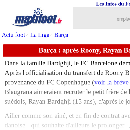
Les Infos du F
18/07
Ballon d'Or
: Hervé Renard vote Hak
emplac
18/07
Divers
: Mourinho vise un retour au P
>
>
Actu foot
La Liga
Barça
18/07
Atletico
: Saul Ñiguez libéré pour Tra
Barça : après Roony, Rayan Ba
18/07
Naples
: Simeone intéresse Pise
Dans la famille Bardghji, le FC Barcelone dem
18/07
Monaco
: Diop prêté au Cercle Bruges 
Après l'officialisation du transfert de Roony 
provenance du FC Copenhague (
voir la brève
18/07
Nantes
: c'est signé pour El Arabi (offi
Blaugrana aimeraient recruter le petit frère de 
suédois, Rayan Bardghji (15 ans), d'après le 
18/07
Dortmund
: Reyna vers Parme ?
Ailier comme son aîné, et en fin de contrat avec
18/07
Man City
: Galatasaray piste Ederson
danoise - qui souhaite d'ailleurs le prolonger -