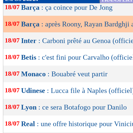
de
18/07
Barça
: ça coince pour De Jong
lecture
18/07
Barça
: après Roony, Rayan Bardghji a
OK
18/07
Inter
: Carboni prêté au Genoa (officie
18/07
Betis
: c'est fini pour Carvalho (officie
18/07
Monaco
: Bouabré veut partir
18/07
Udinese
: Lucca file à Naples (officiel
18/07
Lyon
: ce sera Botafogo pour Danilo
18/07
Real
: une offre historique pour Vinici