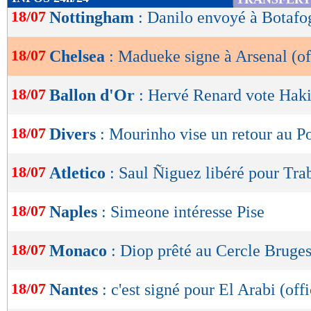
de
18/07
Nottingham
: Danilo envoyé à Botafog
lecture
18/07
Chelsea
: Madueke signe à Arsenal (of
OK
18/07
Ballon d'Or
: Hervé Renard vote Hak
18/07
Divers
: Mourinho vise un retour au P
18/07
Atletico
: Saul Ñiguez libéré pour Tra
18/07
Naples
: Simeone intéresse Pise
18/07
Monaco
: Diop prêté au Cercle Bruges 
18/07
Nantes
: c'est signé pour El Arabi (offi
Lu 11.734 fois
- Clément Barbier 