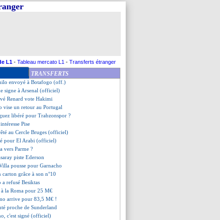
tranger
it plier Rennes
az a prévenu Liverpool
e s'incline contre QPR
tto change de plan
ier succès pour Auxerre
an de plus pour Sels (officiel)
 la nouvelle folie d'Al Hilal ?
de L1
-
Tableau mercato L1
-
Transferts étranger
u, priorité de Lyon
TRANSFERTS
n ouverture
nilo envoyé à Botafogo (off.)
 signe à Arsenal (officiel)
rvé Renard vote Hakimi
 vise un retour au Portugal
iguez libéré pour Trabzonspor ?
intéresse Pise
êté au Cercle Bruges (officiel)
né pour El Arabi (officiel)
a vers Parme ?
asaray piste Ederson
 Villa pousse pour Garnacho
n carton grâce à son n°10
 a refusé Besiktas
i à la Roma pour 25 M€
o arrive pour 83,5 M€ !
nté proche de Sunderland
o, c'est signé (officiel)