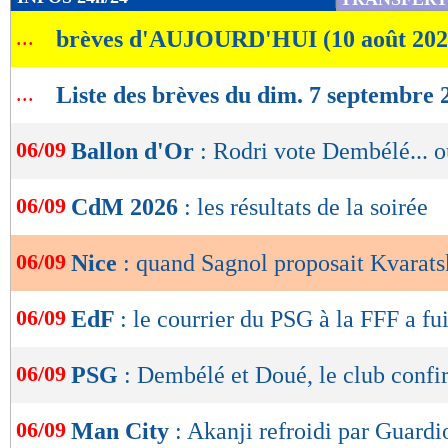
de
...
brèves d'AUJOURD'HUI (10 août 202
lecture
OK
...
Liste des brèves du dim. 7 septembre 
06/09
Ballon d'Or
: Rodri vote Dembélé... o
06/09
CdM 2026
: les résultats de la soirée
06/09
Nice
: quand Sagnol proposait Kvarats
06/09
EdF
: le courrier du PSG à la FFF a fu
06/09
PSG
: Dembélé et Doué, le club conf
06/09
Man City
: Akanji refroidi par Guardi