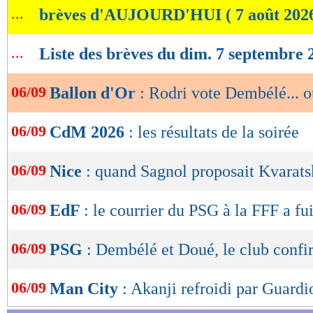
...
brèves d'AUJOURD'HUI ( 7 août 202
de
lecture
...
Liste des brèves du dim. 7 septembre 
OK
06/09
Ballon d'Or
: Rodri vote Dembélé... o
06/09
CdM 2026
: les résultats de la soirée
06/09
Nice
: quand Sagnol proposait Kvarats
06/09
EdF
: le courrier du PSG à la FFF a fu
06/09
PSG
: Dembélé et Doué, le club conf
06/09
Man City
: Akanji refroidi par Guardi