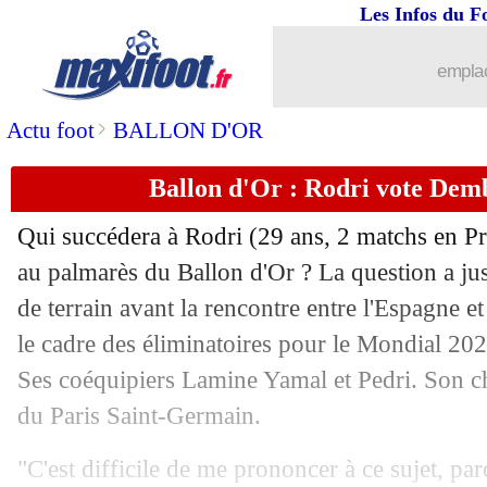
Les Infos du F
emplac
>
Actu foot
BALLON D'OR
Ballon d'Or : Rodri vote Demb
Qui succédera à
Rodri
(29 ans, 2 matchs en Pr
au palmarès du Ballon d'Or ? La question a ju
de terrain avant la rencontre entre l'Espagne 
le cadre des éliminatoires pour le Mondial 20
Ses coéquipiers Lamine Yamal et Pedri. Son c
du Paris Saint-Germain.
"C'est difficile de me prononcer à ce sujet, p