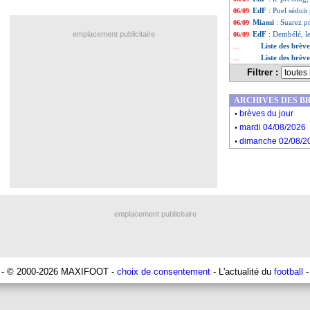
EdF
: Puel séduit
06/09
Miami
: Suarez p
06/09
emplacement publicitaire
EdF
: Dembélé, l
06/09
Liste des brèv
...
Liste des brèv
...
Filtrer :
ARCHIVES DES B
.
brèves du jour
.
mardi 04/08/2026
.
dimanche 02/08/2
emplacement publicitaire
- © 2000-2026 MAXIFOOT -
choix de consentement
- L'actualité du
football
-