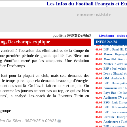
Inter
: Lautaro et
06/09
Les Infos du Football Français et E
EdF
: 51 buts, H
06/09
Man Utd
: accor
06/09
emplacement publicitaire
Angleterre
: Dow
06/09
Maroc
: CAN, Reg
06/09
OM
: Savanier c
06/09
Belgique
: le bra
06/09
publié le
06/09/2025 à 09h23
PSG
: Dembélé et
06/09
LiveScore
-
clubs 
Barça
: Bardghji 
06/09
sing, Deschamps explique
INFOS 24h/24
Inter
: Çalhanogl
06/09
EdF
: Dembélé, 
06/09
 vendredi à l'occasion des éliminatoires de la Coupe du
Maroc
: Regragu
06/09
une première période de grande qualité. Les Bleus ont
Man Utd
: Amori
06/09
g étouffant mené par les attaquants. Une évolution
Nantes
: Castro s
06/09
idier Deschamps.
EdF
: Puel valid
06/09
Lyon
: Ghezzal é
06/09
 font pour la plupart en club, mais cela demande des
OM
: Anderlecht 
06/09
ut le temps parce que cela demande beaucoup d’énergie.
EdF
: Doué quitt
06/09
ntentions sont là. On l’avait fait en mars et en juin. On
Bournemouth
: T
06/09
is comme les joueurs ne sont pas au top, ce qui est bien
Pays-Bas
: De Jo
06/09
nutes", a analysé l'ex-coach de la Juventus Turin en
Audiences TV
: u
06/09
PSG
: Luis Enriq
06/09
EdF
: Tchouamén
06/09
 groupe.
EdF
: des examen
06/09
Ukraine
: les reg
06/09
en Da Silva - 06/09/25 à 09h23
Angleterre
: Tuc
06/09
EdF
: le pressin
06/09