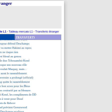
 l'impuissance face au PSG
tranger
enry félicite Mbappé
d avec Trabzonspor pour Onana
man, 15 ans, suivi par Tuchel
ragui ne pense qu'à la victoire
hoqué par le Vélodrome
ssard, De Bruyne a compris
 Doué, les verdicts tombent !
de L1
-
Tableau mercato L1
-
Transferts étranger
a été enfin inscrit
TRANSFERTS
u, Martinez calme le jeu
Dupraz défend Deschamps
i va mettre Hakimi au repos
m ne risque rien
'est blessé au genou
e le duo Tchouaméni-Koné
voque son nouveau rôle
voulait Maupay, mais...
e aussi le rassemblement
avernier a prolongé (officiel)
ng quitte le rassemblement
n bon score pour les Bleus
ue contrarié par sa blessure
i-Koné, les compliments de DD
s à venir pour Doué
rets de Rebrov
hel prévient Greenwood
g, Deschamps explique