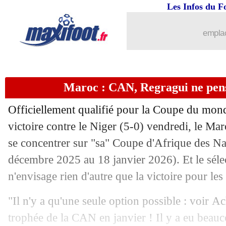
06/09
Canada
: Marsch n'en veut pas à Isma
Les Infos du F
06/09
Bordeaux
: El Hajjam devrait signer
emplac
06/09
Arsenal
: coup dur pour Saliba
Maroc : CAN, Regragui ne pense
06/09
PSG
: plus grave que prévu pour Dem
Officiellement qualifié pour la Coupe du mond
06/09
Reims
: Atangana file en Arabie Saoudi
victoire contre le Niger (5-0) vendredi, le Ma
se concentrer sur "sa" Coupe d'Afrique des Na
06/09
CdM 2026
: le Nigeria n'abdique pas
décembre 2025 au 18 janvier 2026). Et le sél
06/09
CdM 2026
: CR7 fait le show, l'Anglet
n'envisage rien d'autre que la victoire pour les
"Il n'y a qu'une seule option possible : voir A
06/09
VIDEO
: golazo et 942e but pour Ron
trophée de la CAN en janvier ! Il y a eu beauc