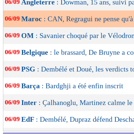
06/09
Angleterre
: Dowman, 15 ans, suivi p
de
lecture
06/09
Maroc
: CAN, Regragui ne pense qu'à 
OK
06/09
OM
: Savanier choqué par le Vélodr
06/09
Belgique
: le brassard, De Bruyne a c
06/09
PSG
: Dembélé et Doué, les verdicts 
06/09
Barça
: Bardghji a été enfin inscrit
06/09
Inter
: Çalhanoglu, Martinez calme le
06/09
EdF
: Dembélé, Dupraz défend Desc