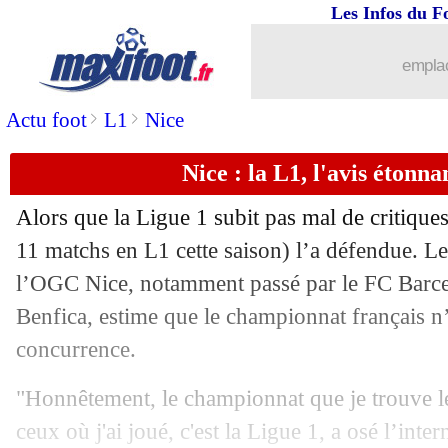
Les Infos du F
emplac
>
>
Actu foot
L1
Nice
Nice : la L1, l'avis étonn
Alors que la Ligue 1 subit pas mal de critique
11 matchs en L1 cette saison) l’a défendue. Le
l’OGC Nice, notamment passé par le FC Barce
Benfica, estime que le championnat français n’a
concurrence.
"Honnêtement, le championnat que je trouve l
ceux où j'ai joué, c'est la Ligue 1, a osé l’inter