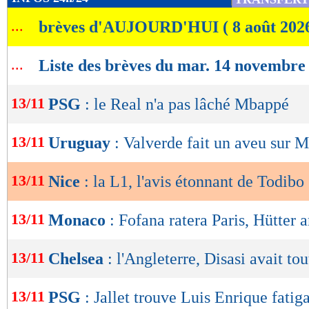
de
...
brèves d'AUJOURD'HUI ( 8 août 202
lecture
OK
...
Liste des brèves du mar. 14 novembre
13/11
PSG
: le Real n'a pas lâché Mbappé
13/11
Uruguay
: Valverde fait un aveu sur M
13/11
Nice
: la L1, l'avis étonnant de Todibo
13/11
Monaco
: Fofana ratera Paris, Hütter 
13/11
Chelsea
: l'Angleterre, Disasi avait to
13/11
PSG
: Jallet trouve Luis Enrique fatig