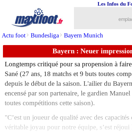
Les Infos du F
13/11
VIDEO
: Deschamps taquine déjà Za
emplac
13/11
Barça
: Lewandowski calme le jeu av
>
>
Actu foot
Bundesliga
Bayern Munich
13/11
OM-OL
: l'appel lyonnais étudié le 
Bayern : Neuer impressio
13/11
Villarreal
: Marcelino fait son retour (
Longtemps critiqué pour sa propension à faire
13/11
Man Utd
: Greenwood a séduit Getafe,
Sané
(27 ans, 18 matchs et 9 buts toutes compét
depuis le début de la saison. L'ailier du Baye
13/11
Bayern
: Hainer espère conserver Dav
encensé par son partenaire, le gardien Manuel
toutes compétitions cette saison).
13/11
Lens
: "comme un enfant", Thomasso
"C’est un joueur de qualité avec des capacités
13/11
Chelsea
: Obi Mikel veut ramener Os
véritable joyau pour notre équipe, s’est réjoui 