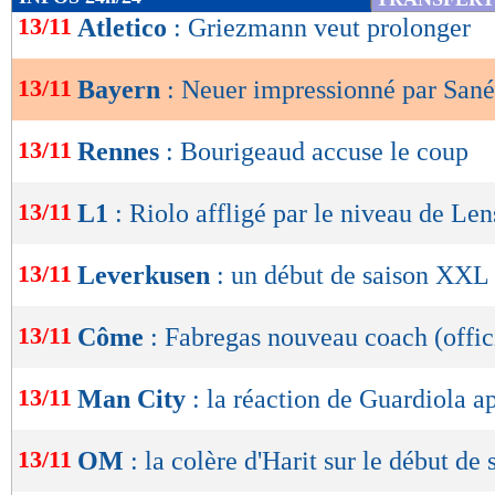
de
13/11
Atletico
: Griezmann veut prolonger
lecture
13/11
Bayern
: Neuer impressionné par Sané
OK
13/11
Rennes
: Bourigeaud accuse le coup
13/11
L1
: Riolo affligé par le niveau de L
13/11
Leverkusen
: un début de saison XXL 
13/11
Côme
: Fabregas nouveau coach (offic
13/11
Man City
: la réaction de Guardiola ap
13/11
OM
: la colère d'Harit sur le début de 