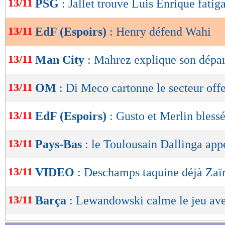
13/11
PSG
: Jallet trouve Luis Enrique fatig
de
lecture
13/11
EdF (Espoirs)
: Henry défend Wahi
OK
13/11
Man City
: Mahrez explique son dépar
13/11
OM
: Di Meco cartonne le secteur offe
13/11
EdF (Espoirs)
: Gusto et Merlin bless
13/11
Pays-Bas
: le Toulousain Dallinga app
13/11
VIDEO
: Deschamps taquine déjà Za
13/11
Barça
: Lewandowski calme le jeu av