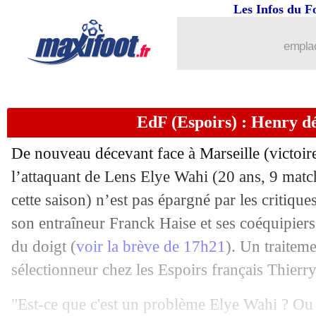
Les Infos du F
emplac
EdF (Espoirs) : Henry d
De nouveau décevant face à Marseille (victoir
l’attaquant de Lens
Elye Wahi
(20 ans, 9 matc
cette saison) n’est pas épargné par les critique
son entraîneur Franck Haise et ses coéquipiers 
du doigt (
voir la brève de 17h21
). Un traiteme
sélectionneur chez les Espoirs français Thierr
"Est-ce que c'est un problème Elye Wahi ? Ou e