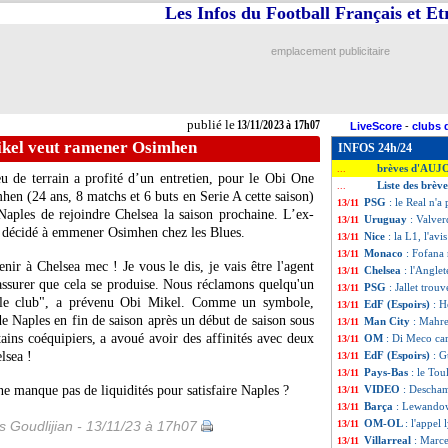
Les Infos du Football Français et E
emplacement publicitaire
publié le
13/11/2023 à 17h07
LiveScore
-
clubs 
ikel veut ramener Osimhen
INFOS 24h/24
brèves d'AUJ
...
 de terrain a profité d’un entretien, pour le Obi One
Liste des brè
...
mhen
(24 ans, 8 matchs et 6 buts en Serie A cette saison)
PSG
: le Real n'
13/11
Naples de rejoindre Chelsea la saison prochaine. L’ex-
Uruguay
: Valver
13/11
t décidé à emmener Osimhen chez les Blues.
Nice
: la L1, l'av
13/11
Monaco
: Fofana 
13/11
enir à Chelsea mec ! Je vous le dis, je vais être l'agent
Chelsea
: l'Anglet
13/11
assurer que cela se produise. Nous réclamons quelqu'un
PSG
: Jallet trou
13/11
 le club", a prévenu Obi Mikel. Comme un symbole,
EdF (Espoirs)
: 
13/11
 Naples en fin de saison après un début de saison sous
Man City
: Mahre
13/11
tains coéquipiers, a avoué avoir des affinités avec deux
OM
: Di Meco car
13/11
lsea !
EdF (Espoirs)
: G
13/11
Pays-Bas
: le Tou
13/11
e manque pas de liquidités pour satisfaire Naples ?
VIDEO
: Descham
13/11
Barça
: Lewandow
13/11
OM-OL
: l'appel
is Goudlijian - 13/11/23 à 17h07
13/11
Villarreal
: Marce
13/11