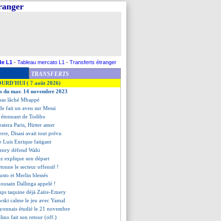
tranger
de L1
-
Tableau mercato L1
-
Transferts étranger
TRANSFERTS
OURD'HUI ( 7 août 2026)
ves du mar. 14 novembre 2023
a pas lâché Mbappé
de fait un aveu sur Messi
is étonnant de Todibo
ratera Paris, Hütter amer
erre, Disasi avait tout prévu
ve Luis Enrique fatigant
Henry défend Wahi
z explique son départ
tonne le secteur offensif !
usto et Merlin blessés
lousain Dallinga appelé !
ps taquine déjà Zaïre-Emery
ski calme le jeu avec Yamal
 lyonnais étudié le 21 novembre
lino fait son retour (off.)