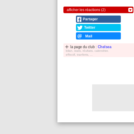
afficher les réactions (2)
Partager
Twitter
Mail
la page du club :
Chelsea
bilan, stats, réultats, calendrier,
effectif, tranferts, ...