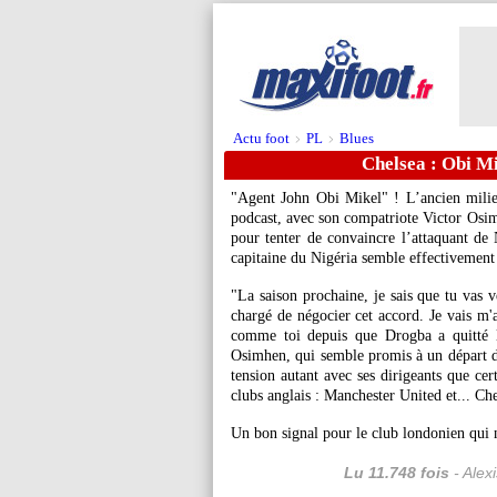
Actu foot
PL
Blues
>
>
Chelsea : Obi M
"Agent John Obi Mikel" ! L’ancien milieu
podcast, avec son compatriote Victor
Osi
pour tenter de convaincre l’attaquant de 
capitaine du Nigéria semble effectivemen
"La saison prochaine, je sais que tu vas v
chargé de négocier cet accord. Je vais m'
comme toi depuis que Drogba a quitté
Osimhen, qui semble promis à un départ de
tension autant avec ses dirigeants que cer
clubs anglais : Manchester United et... Che
Un bon signal pour le club londonien qui n
Lu 11.748 fois
- Alex