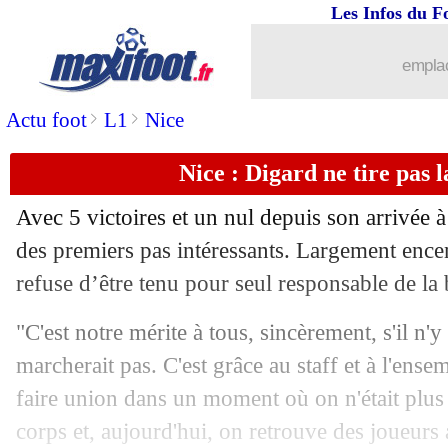
Les Infos du F
16/02
Barça
: quelle indisponibilité pour Ped
emplac
16/02
Nantes
: Blas refuse de s'enflammer
>
>
Actu foot
L1
Nice
16/02
C3
: les résultats de la soirée
Nice : Digard ne tire pas 
16/02
C4
: les résultats de la soirée
Avec 5 victoires et un nul depuis son arrivée à
16/02
C3
: Leverkusen 2-3 Monaco (fini)
des premiers pas intéressants. Largement encen
refuse d’être tenu pour seul responsable de la 
16/02
C3
: Juventus Turin 1-1 Nantes (fini)
"C'est notre mérite à tous, sincèrement, s'il n'
16/02
PSG
: des cadres mécontents du merca
marcherait pas. C'est grâce au staff et à l'ens
faire union dans un moment où on n'était plus 
16/02
VIDEO
: le contre express des Nantais
corps et, aujourd'hui, on retrouve des joueurs 