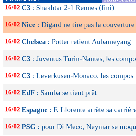
de
16/02
C3
: Shakhtar 2-1 Rennes (fini)
lecture
16/02
Nice
: Digard ne tire pas la couverture
OK
16/02
Chelsea
: Potter retient Aubameyang
16/02
C3
: Juventus Turin-Nantes, les compo
16/02
C3
: Leverkusen-Monaco, les compos
16/02
EdF
: Samba se tient prêt
16/02
Espagne
: F. Llorente arrête sa carrière
16/02
PSG
: pour Di Meco, Neymar se moq