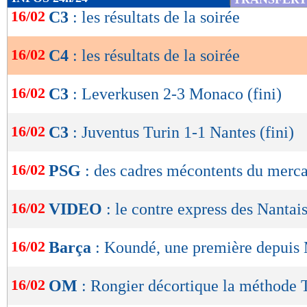
Larnaca 1-0 Dnipro-1
de
16/02
C3
: les résultats de la soirée
lecture
Ludogorets 1-0 Anderlecht
16/02
C4
: les résultats de la soirée
OK
Sheriff Tiraspol 0-1 Partizan Belgrade
16/02
C3
: Leverkusen 2-3 Monaco (fini)
Retrouvez tous les résultats, les buteurs et
SCORE de Maxifoot.
16/02
C3
: Juventus Turin 1-1 Nantes (fini)
Lu 10.779 fois
- Youcef Touaitia 
16/02
PSG
: des cadres mécontents du merca
16/02
VIDEO
: le contre express des Nantais
16/02
Barça
: Koundé, une première depuis
16/02
OM
: Rongier décortique la méthode 