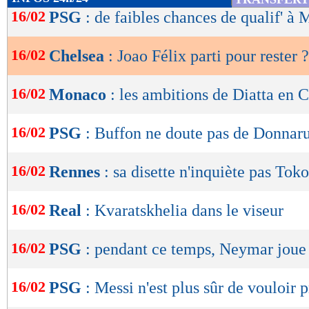
de
16/02
PSG
: de faibles chances de qualif' à
lecture
16/02
Chelsea
: Joao Félix parti pour rester ?
OK
16/02
Monaco
: les ambitions de Diatta en 
16/02
PSG
: Buffon ne doute pas de Donna
16/02
Rennes
: sa disette n'inquiète pas To
16/02
Real
: Kvaratskhelia dans le viseur
16/02
PSG
: pendant ce temps, Neymar joue
16/02
PSG
: Messi n'est plus sûr de vouloir 