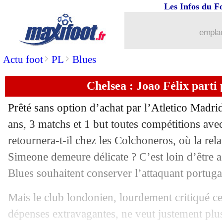
Les Infos du F
16/02
Juve
: Milik doit encore prouver
emplac
16/02
PSG
: un retour de Tuchel envisagé !
>
>
Actu foot
PL
Blues
16/02
Barça
: très beau coup en vue avec G
Chelsea : Joao Félix parti 
16/02
PSG
: Galtier sur le banc jusqu'au 8 m
Prêté sans option d’achat par l’Atletico Madri
16/02
Nice
: Beka Beka ne lâche rien
ans, 3 matchs et 1 but toutes compétitions avec
retournera-t-il chez les Colchoneros, où la rel
16/02
PSG
: Mbappé, une gestion (très) prud
Simeone demeure délicate ? C’est loin d’être a
Blues souhaitent conserver l’attaquant portuga
16/02
PSG
: Doha rêve toujours de Zidane
Mais le club londonien, lourdement critiqué ce
16/02
FFF
: le sort de Le Graët étudié le 28 
dépenses extravagantes, ne veut justement plus