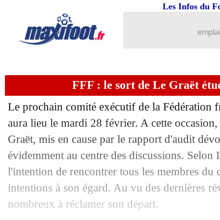
Les Infos du F
16/02
C3
: Leverkusen-Monaco, les compos
emplac
16/02
EdF
: Samba se tient prêt
16/02
Espagne
: F. Llorente arrête sa carrière
FFF : le sort de Le Graët étud
16/02
Le prochain comité exécutif de la Fédération f
PSG
: pour Di Meco, Neymar se moq
aura lieu le mardi 28 février. A cette occasion,
16/02
C3
: Barça-Man Utd, les compos
Graët, mis en cause par le rapport d'audit dévo
évidemment au centre des discussions. Selon L
16/02
PSG
: Simons se prononce sur un reto
l'intention de rencontrer tous les membres du
intentions à son égard. Au vu des dernières révé
16/02
Strasbourg
: Antonetti rassuré par so
nombreux à réclamer son départ.
16/02
C3
: Shakhtar-Rennes, les compos