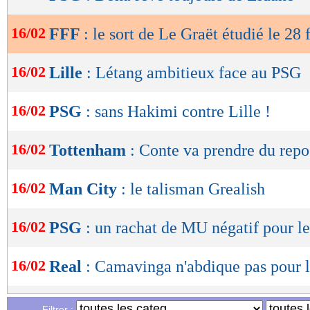
de
lecture
16/02
FFF
: le sort de Le Graët étudié le 28 
OK
16/02
Lille
: Létang ambitieux face au PSG
16/02
PSG
: sans Hakimi contre Lille !
16/02
Tottenham
: Conte va prendre du repo
16/02
Man City
: le talisman Grealish
16/02
PSG
: un rachat de MU négatif pour le
16/02
Real
: Camavinga n'abdique pas pour 
16/02
USA
: Henry reste flou
Filtrer :