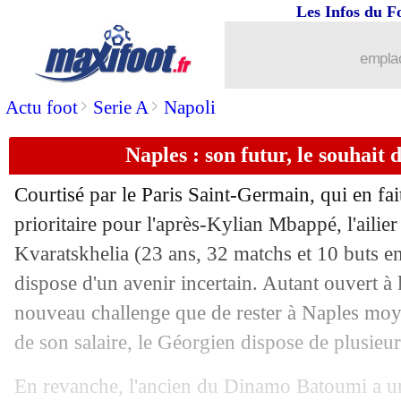
Les Infos du F
14/05
EdF
: de bonnes nouvelles pour Coma
emplac
14/05
VIDEO
: Mbappé, Enrique trolle les 
>
>
Actu foot
Serie A
Napoli
14/05
Lille
: Yoro prêt à refuser le Real ?
Naples : son futur, le souhait
14/05
OM
: Luis Henrique s'exprime sur son
Courtisé par le Paris Saint-Germain, qui en fai
14/05
Real
: Mbappé, Hermel prédit un Rodr
prioritaire pour l'après-Kylian Mbappé, l'aili
Kvaratskhelia
(23 ans, 32 matchs et 10 buts en
14/05
Barça
: Xavi encense "l'élu" Yamal
dispose d'un avenir incertain. Autant ouvert à 
nouveau challenge que de rester à Naples mo
14/05
OM
: Aubameyang incertain face à R
de son salaire, le Géorgien dispose de plusieur
14/05
Nice
: un prix revu à la baisse pour T
En revanche, l'ancien du Dinamo Batoumi a un o