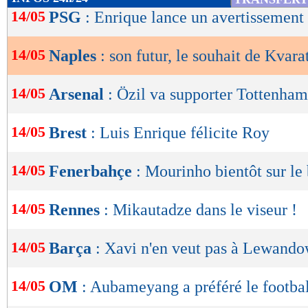
de
14/05
PSG
: Enrique lance un avertissement
lecture
14/05
Naples
: son futur, le souhait de Kvara
OK
14/05
Arsenal
: Özil va supporter Tottenham
14/05
Brest
: Luis Enrique félicite Roy
14/05
Fenerbahçe
: Mourinho bientôt sur le
14/05
Rennes
: Mikautadze dans le viseur !
14/05
Barça
: Xavi n'en veut pas à Lewando
14/05
OM
: Aubameyang a préféré le football