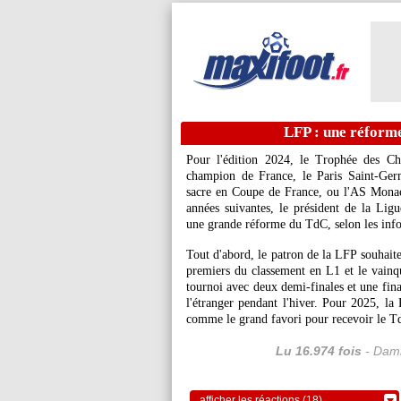
LFP : une réform
Pour l'édition 2024, le Trophée des Ch
champion de France, le Paris Saint-Ger
sacre en Coupe de France, ou l'AS Monac
années suivantes, le président de la Lig
une grande réforme du TdC, selon les inf
Tout d'abord, le patron de la LFP souhaite
premiers du classement en L1 et le vainq
tournoi avec deux demi-finales et une fina
l'étranger pendant l'hiver. Pour 2025, l
comme le grand favori pour recevoir le T
Lu 16.974 fois
- Dami
afficher les réactions (18)