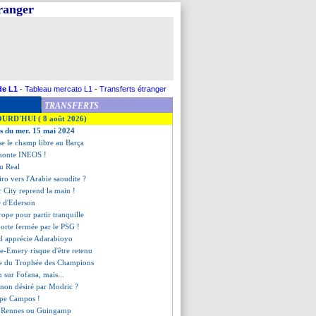
tranger
de L1
-
Tableau mercato L1
-
Transferts étranger
TRANSFERTS
OURD'HUI ( 8 août 2026)
es du mer. 15 mai 2024
se le champ libre au Barça
monte INEOS !
du Real
ro vers l'Arabie saoudite ?
 City reprend la main !
re d'Ederson
urope pour partir tranquille
porte fermée par le PSG !
d apprécie Adarabioyo
ïre-Emery risque d'être retenu
me du Trophée des Champions
n sur Fofana, mais...
n non désiré par Modric ?
upe Campos !
 à Rennes ou Guingamp