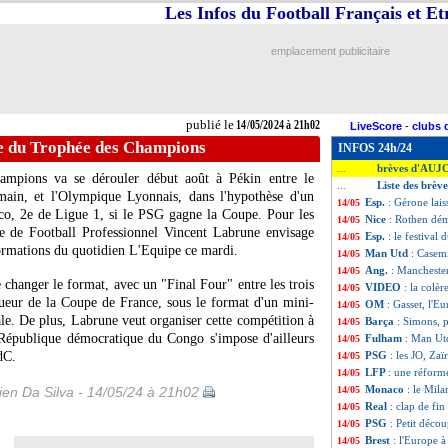
Les Infos du Football Français et E
emplacement publicitaire
publié le
14/05/2024 à 21h02
LiveScore
-
clubs 
e du Trophée des Champions
INFOS 24h/24
brèves d'AUJ
...
ampions va se dérouler début août à Pékin entre le
Liste des brèv
...
main, et l'Olympique Lyonnais, dans l'hypothèse d'un
Esp.
: Gérone lais
14/05
o, 2e de Ligue 1, si le PSG gagne la Coupe. Pour les
Nice
: Rothen dé
14/05
ue de Football Professionnel Vincent Labrune envisage
Esp.
: le festival 
14/05
ormations du quotidien L'Equipe ce mardi.
Man Utd
: Casemi
14/05
Ang.
: Manchester
14/05
 changer le format, avec un "Final Four" entre les trois
VIDEO
: la colè
14/05
ueur de la Coupe de France, sous le format d'un mini-
OM
: Gasset, l'E
14/05
le. De plus, Labrune veut organiser cette compétition à
Barça
: Simons, 
14/05
a République démocratique du Congo s'impose d'ailleurs
Fulham
: Man Ut
14/05
dC.
PSG
: les JO, Za
14/05
LFP
: une réfor
14/05
Monaco
: le Mila
en Da Silva - 14/05/24 à 21h02
14/05
Real
: clap de fi
14/05
PSG
: Petit déco
14/05
Brest
: l'Europe
14/05