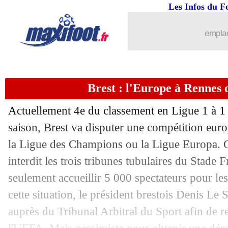
Les Infos du F
emplac
...
brèves d'AUJOURD'HUI ( 9 août 202
...
Liste des brèves du mer. 15 mai 2024
Brest : l'Europe à Rennes
14/05
Esp.
: Gérone laisse le champ libre au
Actuellement 4e du classement en Ligue 1 à 1 
14/05
Nice
: Rothen démonte INEOS !
saison, Brest va disputer une compétition eur
la Ligue des Champions ou la Ligue Europa. 
14/05
Esp.
: le festival du Real
interdit les trois tribunes tubulaires du Stade 
seulement accueillir 5 000 spectateurs pour le
14/05
Man Utd
: Casemiro vers l'Arabie sao
cette situation, le président brestois Denis Le
auprès du Tribunal Arbitral du Sport afin de r
14/05
Ang.
: Manchester City reprend la mai