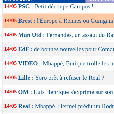
de
14/05
PSG
: Petit découpe Campos !
lecture
14/05
Brest
: l'Europe à Rennes ou Guingam
OK
14/05
Man Utd
: Fernandes, un assaut du Ba
14/05
EdF
: de bonnes nouvelles pour Coma
14/05
VIDEO
: Mbappé, Enrique trolle les 
14/05
Lille
: Yoro prêt à refuser le Real ?
14/05
OM
: Luis Henrique s'exprime sur son
14/05
Real
: Mbappé, Hermel prédit un Rodr