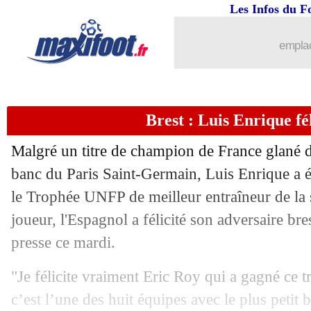
Les Infos du F
14/05
Lille
: Yoro prêt à refuser le Real ?
emplac
14/05
OM
: Luis Henrique s'exprime sur son
14/05
Real
: Mbappé, Hermel prédit un Rodr
Brest : Luis Enrique fé
14/05
Barça
: Xavi encense "l'élu" Yamal
Malgré un titre de champion de France glané d
14/05
OM
: Aubameyang incertain face à R
banc du Paris Saint-Germain, Luis Enrique a é
le Trophée UNFP de meilleur entraîneur de la
14/05
Nice
: un prix revu à la baisse pour T
joueur, l'Espagnol a félicité son adversaire br
presse ce mardi.
14/05
Los Angeles
: Giroud arrive cet été (of
"Je félicite vraiment Eric Roy qui a gagné ce 
14/05
Lille
: Chevalier opéré avec succès
c’est l’une des huit équipes avec le plus petit b