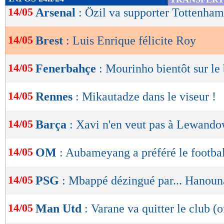
de
14/05
Arsenal
: Özil va supporter Tottenham
lecture
14/05
Brest
: Luis Enrique félicite Roy
OK
14/05
Fenerbahçe
: Mourinho bientôt sur le
14/05
Rennes
: Mikautadze dans le viseur !
14/05
Barça
: Xavi n'en veut pas à Lewando
14/05
OM
: Aubameyang a préféré le football
14/05
PSG
: Mbappé dézingué par... Hanoun
14/05
Man Utd
: Varane va quitter le club (o