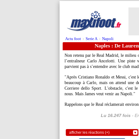
Actu foot
Serie A
Napoli
>
>
Naples : De Laurent
Non retenu par le Real Madrid, le milieu o
l’entraîneur Carlo Ancelotti. Une piste 
parvient pas à s’entendre avec le club mad
"Après Cristiano Ronaldo et Messi, c'est le
beaucoup à Carlo, mais on attend une de
Corriere dello Sport. L'obstacle, c'est l
nous. Mais James veut venir au Napoli."
Rappelons que le Real réclamerait environ
Lu 16.247 fois
- Er
afficher les réactions (+)