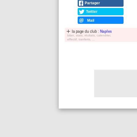
Partager
Twitter
Mail
la page du club :
Naples
bilan, stats, réultats, calendrier,
effectif, tranferts, ...