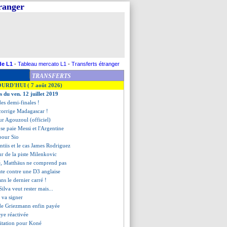
tranger
de L1
-
Tableau mercato L1
-
Transferts étranger
TRANSFERTS
OURD'HUI ( 7 août 2026)
s du ven. 12 juillet 2019
des demi-finales !
 corrige Madagascar !
pour Agouzoul (officiel)
 se paie Messi et l'Argentine
 pour Sio
ntiis et le cas James Rodriguez
our de la piste Milenkovic
, Matthäus ne comprend pas
ute contre une D3 anglaise
ans le dernier carré !
Silva veut rester mais...
 va signer
 de Griezmann enfin payée
eye réactivée
sitation pour Koné