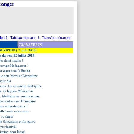
tranger
de L1
-
Tableau mercato L1
-
Transferts étranger
TRANSFERTS
OURD'HUI ( 7 août 2026)
s du ven. 12 juillet 2019
des demi-finales !
 corrige Madagascar !
pour Agouzoul (officiel)
 se paie Messi et l'Argentine
 pour Sio
ntiis et le cas James Rodriguez
our de la piste Milenkovic
, Matthäus ne comprend pas
ute contre une D3 anglaise
ans le dernier carré !
Silva veut rester mais...
 va signer
 de Griezmann enfin payée
eye réactivée
sitation pour Koné