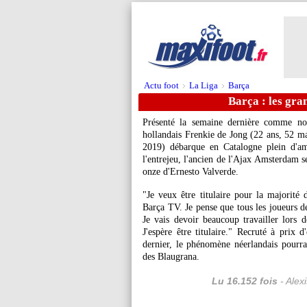
Actu foot
La Liga
Barça
>
>
Barça : les gra
Présenté la semaine dernière comme no
hollandais
Frenkie de Jong
(22 ans, 52 mat
2019) débarque en Catalogne plein d'am
l'entrejeu, l'ancien de l'Ajax Amsterdam s
onze d'Ernesto Valverde.
"Je veux être titulaire pour la majorité
Barça TV. Je pense que tous les joueurs de 
Je vais devoir beaucoup travailler lors 
J'espère être titulaire." Recruté à pri
dernier, le phénomène néerlandais pourra
des Blaugrana.
Lu 16.152 fois
- Alex