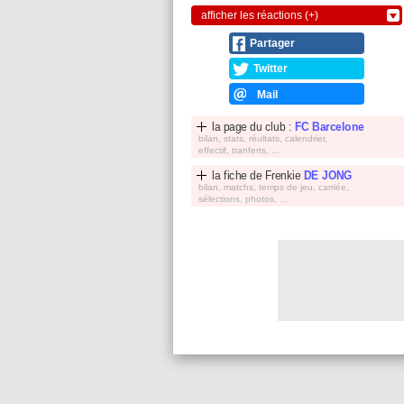
afficher les réactions (+)
Partager
Twitter
Mail
la page du club :
FC Barcelone
bilan, stats, réultats, calendrier,
effectif, tranferts, ...
la fiche de
Frenkie
DE JONG
bilan, matchs, temps de jeu, carriée,
sélections, photos, ...