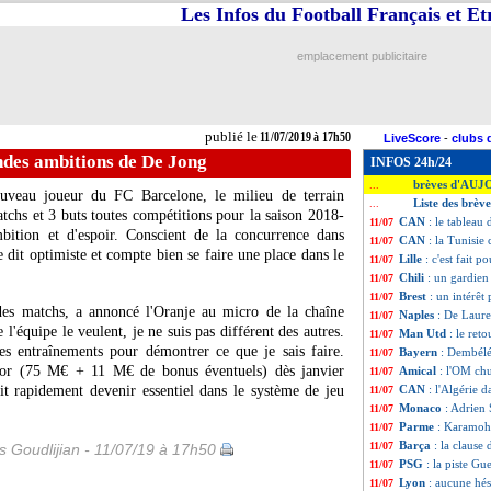
Les Infos du Football Français et E
emplacement publicitaire
publié le
11/07/2019 à 17h50
LiveScore
-
clubs 
ndes ambitions de De Jong
INFOS 24h/24
brèves d'AUJ
...
uveau joueur du FC Barcelone, le milieu de terrain
Liste des brève
...
chs et 3 buts toutes compétitions pour la saison 2018-
CAN
: le tableau 
11/07
bition et d'espoir. Conscient de la concurrence dans
CAN
: la Tunisie
11/07
e dit optimiste et compte bien se faire une place dans le
Lille
: c'est fait 
11/07
Chili
: un gardien
11/07
Brest
: un intérêt
11/07
 des matchs, a annoncé l'Oranje au micro de la chaîne
Naples
: De Laure
11/07
l'équipe le veulent, je ne suis pas différent des autres.
Man Utd
: le ret
11/07
des entraînements pour démontrer ce que je sais faire.
Bayern
: Dembélé
11/07
x d'or (75 M€ + 11 M€ de bonus éventuels) dès janvier
Amical
: l'OM ch
11/07
it rapidement devenir essentiel dans le système de jeu
CAN
: l'Algérie d
11/07
Monaco
: Adrien 
11/07
Parme
: Karamoh
11/07
Barça
: la clause
11/07
is Goudlijian - 11/07/19 à 17h50
PSG
: la piste Gu
11/07
Lyon
: aucune hé
11/07