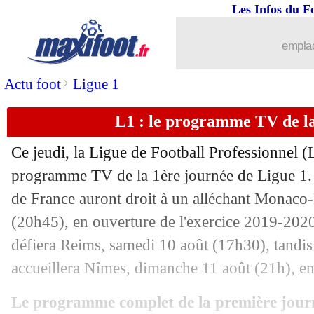
Les Infos du F
11/07
CAN
: le tableau des demi-finales !
emplac
11/07
CAN
: la Tunisie corrige Madagascar !
>
Actu foot
Ligue 1
11/07
Lille
: c'est fait pour Agouzoul (officie
L1 : le programme TV de la
11/07
Chili
: un gardien se paie Messi et l'A
Ce jeudi, la Ligue de Football Professionnel (
11/07
Brest
: un intérêt pour Sio
programme TV de la 1ère journée de Ligue 1.
de France auront droit à un alléchant Monaco-
11/07
Naples
: De Laurentiis et le cas Jame
(20h45), en ouverture de l'exercice 2019-202
défiera Reims, samedi 10 août (17h30), tandis
11/07
Man Utd
: le retour de la piste Milen
accueillera Nîmes, dimanche 11 août (21h), en 
11/07
Bayern
: Dembélé, Matthäus ne comp
Le programme complet de la première jour