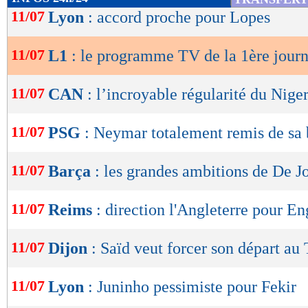
21h : Paris - Nîmes (Canal+)
de
11/07
Lyon
: accord proche pour Lopes
lecture
Lu 20.936 fois
- Youcef Touaitia 
11/07
L1
: le programme TV de la 1ère jour
OK
11/07
CAN
: l’incroyable régularité du Nige
11/07
PSG
: Neymar totalement remis de sa 
11/07
Barça
: les grandes ambitions de De J
11/07
Reims
: direction l'Angleterre pour En
11/07
Dijon
: Saïd veut forcer son départ au
11/07
Lyon
: Juninho pessimiste pour Fekir