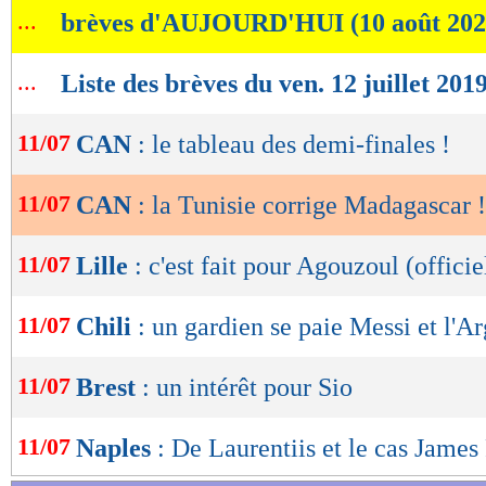
...
brèves d'AUJOURD'HUI (10 août 202
de
lecture
...
Liste des brèves du ven. 12 juillet 201
OK
11/07
CAN
: le tableau des demi-finales !
11/07
CAN
: la Tunisie corrige Madagascar !
11/07
Lille
: c'est fait pour Agouzoul (officie
11/07
Chili
: un gardien se paie Messi et l'A
11/07
Brest
: un intérêt pour Sio
11/07
Naples
: De Laurentiis et le cas Jame