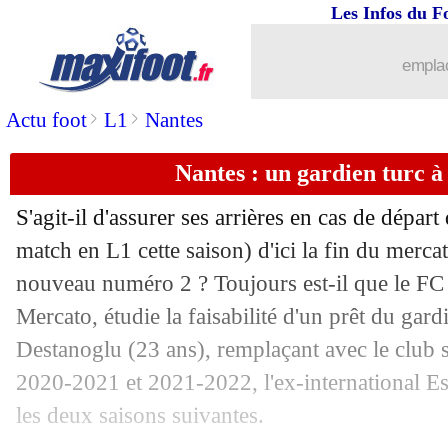
20/08
Nantes
: Gbamin en approche
Les Infos du F
20/08
Monaco
: Galatasaray négocie pour J
emplac
>
>
Actu foot
L1
Nantes
20/08
Barça
: Gündogan va être libéré
Nantes : un gardien turc à
20/08
Valence
: Mamardashvili proche de Li
S'agit-il d'assurer ses arrières en cas de dépar
20/08
ASSE
: fin de la piste Ballo-Touré
match en L1 cette saison) d'ici la fin du merca
nouveau numéro 2 ? Toujours est-il que le FC 
20/08
Everton
: Maupay, l'offre de l'OM ref
Mercato, étudie la faisabilité d'un prêt du gard
20/08
Southampton
: M. Fernandes pour 20 
Destanoglu (23 ans), remplaçant avec le club s
2020-2021 et 2021-2022, l'ex-international Es
20/08
LdC
: Lille-Slavia Prague, les compos
les deux saisons suivantes.