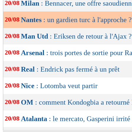
de
20/08
Milan
: Bennacer, une offre saoudienn
lecture
20/08
Nantes
: un gardien turc à l'approche ?
OK
20/08
Man Utd
: Eriksen de retour à l'Ajax ?
20/08
Arsenal
: trois portes de sortie pour 
20/08
Real
: Endrick pas fermé à un prêt
20/08
Nice
: Lotomba veut partir
20/08
OM
: comment Kondogbia a retourné
20/08
Atalanta
: le mercato, Gasperini irrité