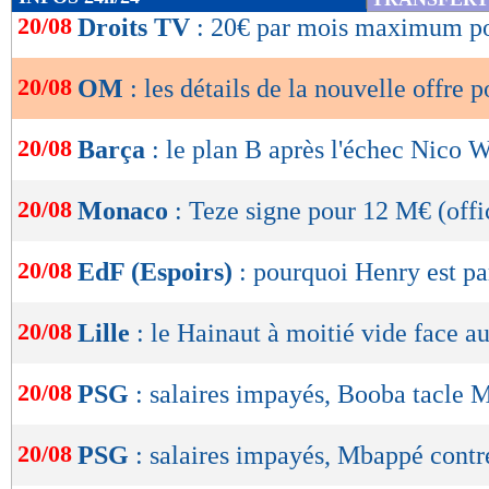
de
20/08
Droits TV
: 20€ par mois maximum po
lecture
20/08
OM
: les détails de la nouvelle offre
OK
20/08
Barça
: le plan B après l'échec Nico 
20/08
Monaco
: Teze signe pour 12 M€ (offi
20/08
EdF (Espoirs)
: pourquoi Henry est pa
20/08
Lille
: le Hainaut à moitié vide face a
20/08
PSG
: salaires impayés, Booba tacle
20/08
PSG
: salaires impayés, Mbappé contr