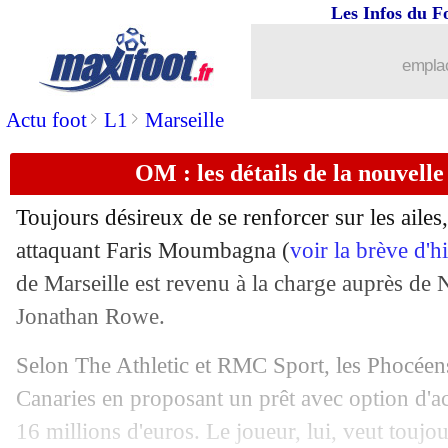
Les Infos du F
20/08
Sociedad
: Zubimendi va bien rester
emplac
20/08
Milan
: Bennacer, une offre saoudienn
>
>
Actu foot
L1
Marseille
20/08
Nantes
: un gardien turc à l'approche ?
OM : les détails de la nouvell
20/08
Man Utd
: Eriksen de retour à l'Ajax ?
Toujours désireux de se renforcer sur les ailes
20/08
Arsenal
: trois portes de sortie pour 
attaquant Faris Moumbagna (
voir la brève d'h
de Marseille est revenu à la charge auprès de 
20/08
Real
: Endrick pas fermé à un prêt
Jonathan Rowe.
20/08
Nice
: Lotomba veut partir
Selon The Athletic et RMC Sport, les Phocéens
Canaries en proposant un prêt avec option d'ac
20/08
OM
: comment Kondogbia a retourné
16 millions d'euros. Le joueur, lui, veut toujo