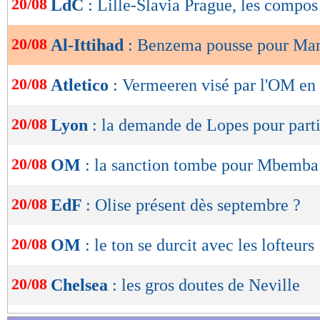
20/08
LdC
: Lille-Slavia Prague, les compos
de
lecture
20/08
Al-Ittihad
: Benzema pousse pour Ma
OK
20/08
Atletico
: Vermeeren visé par l'OM en 
20/08
Lyon
: la demande de Lopes pour parti
20/08
OM
: la sanction tombe pour Mbemba
20/08
EdF
: Olise présent dès septembre ?
20/08
OM
: le ton se durcit avec les lofteurs 
20/08
Chelsea
: les gros doutes de Neville