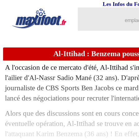
20/08
Lille
: David savoure une belle option
Les Infos du F
20/08
Palace
: Andersen vers Fulham pour 
emplac
20/08
Lille
: David flou sur son avenir...
Al-Ittihad : Benzema pous
20/08
Lyon
: Mamadou Sarr en route pour S
A l'occasion de ce mercato d'été, Al-Ittihad s'i
20/08
Lille
: André ne fait pas la fine bouche
l'ailier d'Al-Nassr Sadio Mané (32 ans). D'apr
journaliste de CBS Sports Ben Jacobs ce mardi
20/08
Lille
: David, quelle année !
lancé des négociations pour recruter l'internati
20/08
LdC
: Lille 2-0 Slavia Prague (fini)
Alors que des discussions sont en cours conce
éventuelle opération, Al-Ittihad se trouve en 
20/08
Lyon
: Amin Sarr vers l'Hellas Vérone
l'attaquant Karim Benzema (36 ans) ! En effet,