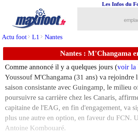
08/06
Ballon d'Or
: Valbuena vote Benzema
Les Infos du F
08/06
Real
: Tchouaméni, combien pour Bor
emplac
>
>
Actu foot
L1
Nantes
08/06
Liverpool
: Mané, le Bayern encore re
Nantes : M'Changama e
08/06
Bordeaux
: trois départs actés (officie
Comme annoncé il y a quelques jours (
voir la
08/06
Real
: Bale proposé à... Getafe ?
Youssouf M'Changama (31 ans) va rejoindre l
saison consistante avec Guingamp, le milieu o
08/06
Real
: un an de plus pour Modric (offic
poursuivre sa carrière chez les Canaris, affir
08/06
Lyon
: Lacazette passe sa visite médic
capitaine de l'EAG, en fin d'engagement, va s
plus une autre en option, en faveur du FCN. 
08/06
PSG
: Navas ne compte pas partir
Antoine Kombouaré.