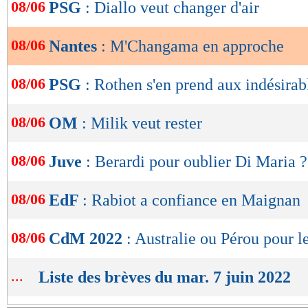
de
08/06
PSG
: Diallo veut changer d'air
lecture
08/06
Nantes
: M'Changama en approche
OK
08/06
PSG
: Rothen s'en prend aux indésirab
08/06
OM
: Milik veut rester
08/06
Juve
: Berardi pour oublier Di Maria ?
08/06
EdF
: Rabiot a confiance en Maignan
08/06
CdM 2022
: Australie ou Pérou pour l
...
Liste des brèves du mar. 7 juin 2022