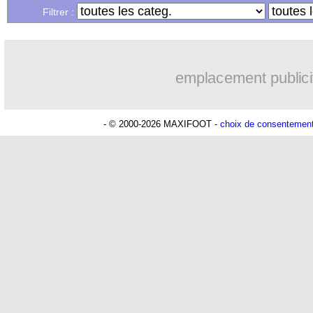
...
Liste des brèves du lun. 6 juin 2022
Filtrer :
emplacement publici
- © 2000-2026 MAXIFOOT -
choix de consentemen