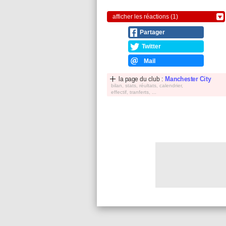
afficher les réactions (1)
Partager
Twitter
Mail
la page du club :
Manchester City
bilan, stats, réultats, calendrier,
effectif, tranferts, ...