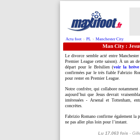
Actu foot
PL
Manchester City
>
>
Man City : Jesus
Le divorce semble acté entre Manchester 
Premier League cette saison). À un an de 
départ pour le Brésilien (
voir la brève
confirmées par le très fiable Fabrizio Ro
pour rester en Premier League.
Notre confrère, qui collabore notamment 
aujourd’hui que Jesus devrait vraisembl
intéressées - Arsenal et Tottenham, en
concrètes.
Fabrizio Romano confirme également la pr
ne pas aller plus loin pour l’instant.
Lu 17.063 fois
- Gil