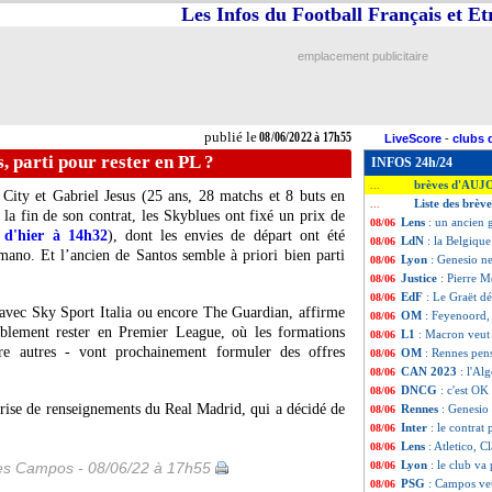
Les Infos du Football Français et E
emplacement publicitaire
publié le
08/06/2022 à 17h55
LiveScore
-
clubs 
, parti pour rester en PL ?
INFOS 24h/24
brèves d'AUJ
...
City et Gabriel Jesus (25 ans, 28 matchs et 8 buts en
Liste des brève
...
la fin de son contrat, les Skyblues ont fixé un prix de
Lens
: un ancien 
08/06
 d'hier à 14h32
), dont les envies de départ ont été
LdN
: la Belgique
08/06
mano. Et l’ancien de Santos semble à priori bien parti
Lyon
: Genesio ne
08/06
Justice
: Pierre M
08/06
EdF
: Le Graët d
08/06
avec Sky Sport Italia ou encore The Guardian, affirme
OM
: Feyenoord, 
08/06
ablement rester en Premier League, où les formations
L1
: Macron veut
08/06
tre autres - vont prochainement formuler des offres
OM
: Rennes pen
08/06
CAN 2023
: l'Al
08/06
DNCG
: c'est OK
08/06
ise de renseignements du Real Madrid, qui a décidé de
Rennes
: Genesio 
08/06
Inter
: le contrat
08/06
Lens
: Atletico, 
08/06
Lyon
: le club va
les Campos - 08/06/22 à 17h55
08/06
PSG
: Campos veu
08/06