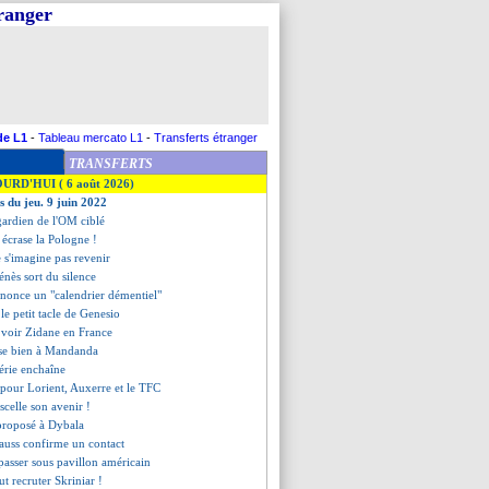
tranger
de L1
-
Tableau mercato L1
-
Transferts étranger
TRANSFERTS
OURD'HUI ( 6 août 2026)
s du jeu. 9 juin 2022
gardien de l'OM ciblé
 écrase la Pologne !
 s'imagine pas revenir
énès sort du silence
énonce un "calendrier démentiel"
le petit tacle de Genesio
 voir Zidane en France
se bien à Mandanda
gérie enchaîne
 pour Lorient, Auxerre et le TFC
scelle son avenir !
 proposé à Dybala
Clauss confirme un contact
 passer sous pavillon américain
t recruter Skriniar !