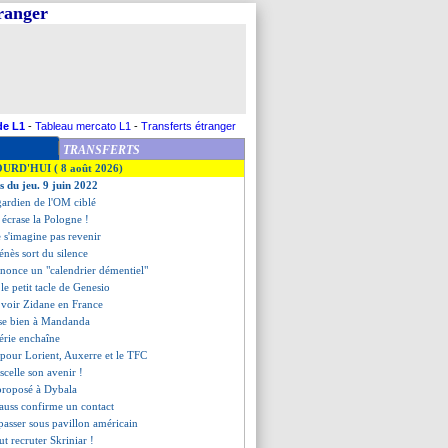
tranger
de L1
-
Tableau mercato L1
-
Transferts étranger
TRANSFERTS
OURD'HUI ( 8 août 2026)
s du jeu. 9 juin 2022
gardien de l'OM ciblé
 écrase la Pologne !
 s'imagine pas revenir
énès sort du silence
énonce un "calendrier démentiel"
le petit tacle de Genesio
 voir Zidane en France
se bien à Mandanda
gérie enchaîne
 pour Lorient, Auxerre et le TFC
scelle son avenir !
 proposé à Dybala
Clauss confirme un contact
 passer sous pavillon américain
t recruter Skriniar !