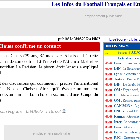
Les Infos du Football Français et E
emplacement publicitaire
publié le
08/06/2022 à 19h22
LiveScore
-
clubs 
 Clauss confirme un contact
INFOS 24h/24
brèves d'AUJ
...
athan Clauss (29 ans, 37 matchs et 5 buts en L1 cette
Liste des brève
...
a fin de son contrat. Et l'intérêt de l'Atletico Madrid se
Lens
: un ancien 
08/06
otidien Le Parisien, le piston droit lensois a expliqué
LdN
: la Belgique
08/06
l.
Lyon
: Genesio ne
08/06
Justice
: Pierre M
08/06
t des discussions qui continuent", précise l'international
EdF
: Le Graët d
08/06
eille, Nice et Chelsea. Alors qu'il évoque un moment
OM
: Feyenoord, 
08/06
va devoir faire le bon choix à six mois d'une Coupe du
L1
: Macron veut
08/06
s.
OM
: Rennes pen
08/06
CAN 2023
: l'Al
08/06
ain Rigaux - 08/06/22 à 19h22
DNCG
: c'est OK
08/06
Rennes
: Genesio 
08/06
Inter
: le contrat
08/06
Lens
: Atletico, 
08/06
Lyon
: le club va
08/06
emplacement publicitaire
PSG
: Campos veu
08/06