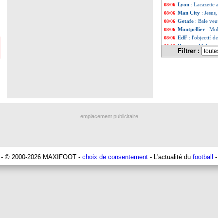
Lyon
: Lacazette 
08/06
Man City
: Jesus
08/06
Getafe
: Bale veu
08/06
Montpellier
: Mol
08/06
EdF
: l'objectif 
08/06
Rennes
: Majer p
08/06
Filtrer :
PSG
: Kurzawa en
08/06
Rayo
: Falcao va 
08/06
Ballon d'Or
: Va
08/06
Real
: Tchouamén
08/06
Liverpool
: Mané,
08/06
Bordeaux
: trois 
08/06
Real
: Bale propos
08/06
Real
: un an de p
08/06
emplacement publicitaire
Lyon
: Lacazette 
08/06
PSG
: Navas ne c
08/06
Barça
: Xavi a pa
08/06
Médias
: problèm
08/06
Naples
: Koulibal
08/06
- © 2000-2026 MAXIFOOT -
choix de consentement
- L'actualité du
football
-
Divers
: Echouafn
08/06
Liverpool
: une 
08/06
Chelsea
: Alonso 
08/06
PSG
: Navas cons
08/06
Lille
: Renato San
08/06
PSG
: Diallo veut
08/06
Nantes
: M'Chan
08/06