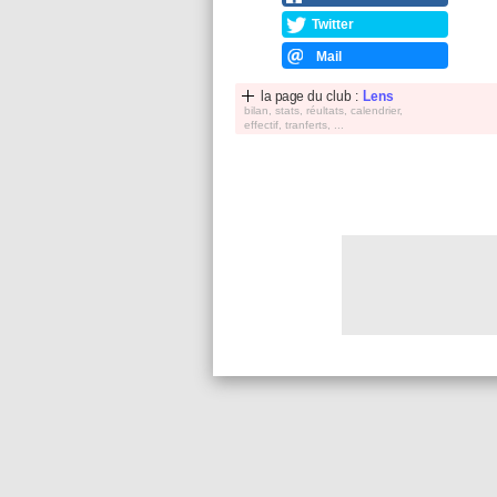
Twitter
Mail
la page du club :
Lens
bilan, stats, réultats, calendrier,
effectif, tranferts, ...