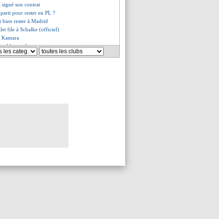
a signé son contrat
, parti pour rester en PL ?
t bien rester à Madrid
let file à Schalke (officiel)
de Kamara
rend la parole
fin ouvert à un départ ?
rester !
lbuena vote Benzema
i, combien pour Bordeaux ?
 le Bayern encore recalé
départs actés (officiel)
é à... Getafe ?
lus pour Modric (officiel)
passe sa visite médicale !
ompte pas partir
rlé à Di Maria
es de santé pour Ménès
y très flou sur son avenir
i trouve un banc en L2 (off.)
énorme offre pour Nuñez ?
confirme son envie de partir
ervé seulement en tant que N°2
ches tout proche de Milan
 changer d'air
gama en approche