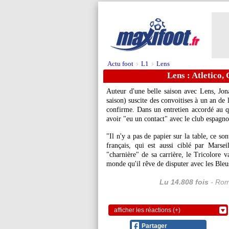
Actu foot
L1
Lens
>
>
Lens : Atletico,
Auteur d'une belle saison avec Lens, Jon
saison) suscite des convoitises à un an de l
confirme. Dans un entretien accordé au qu
avoir "eu un contact" avec le club espagno
"Il n'y a pas de papier sur la table, ce son
français, qui est aussi ciblé par Mars
"charnière" de sa carrière, le Tricolore 
monde qu'il rêve de disputer avec les Bleu
Lu 14.808 fois
- Rom
afficher les réactions (+)
Partager