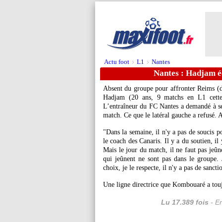
Actu foot
L1
Nantes
>
>
Nantes : Hadjam é
Absent du groupe pour affronter Reims (dé
Hadjam (20 ans, 9 matchs en L1 cette
L’entraîneur du FC Nantes a demandé à se
match. Ce que le latéral gauche a refusé. A
"Dans la semaine, il n'y a pas de soucis po
le coach des Canaris. Il y a du soutien, il 
Mais le jour du match, il ne faut pas jeûne
qui jeûnent ne sont pas dans le groupe. 
choix, je le respecte, il n'y a pas de sancti
Une ligne directrice que Kombouaré a touj
Lu 17.389 fois
- Er