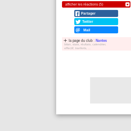
afficher les réactions (5)
Partager
Twitter
Mail
la page du club :
Nantes
bilan, stats, réultats, calendrier,
effectif, tranferts, ...