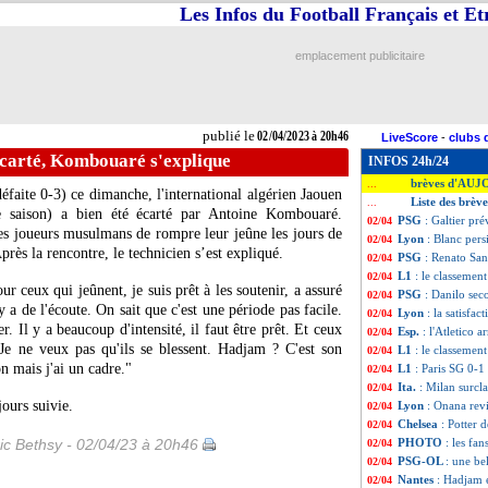
Les Infos du Football Français et E
emplacement publicitaire
publié le
02/04/2023 à 20h46
LiveScore
-
clubs 
carté, Kombouaré s'explique
INFOS 24h/24
brèves d'AUJ
...
faite 0-3) ce dimanche, l'international algérien Jaouen
Liste des brève
...
 saison) a bien été écarté par Antoine Kombouaré.
PSG
: Galtier pré
02/04
s joueurs musulmans de rompre leur jeûne les jours de
Lyon
: Blanc pers
02/04
près la rencontre, le technicien s’est expliqué.
PSG
: Renato Sanc
02/04
L1
: le classemen
02/04
ur ceux qui jeûnent, je suis prêt à les soutenir, a assuré
PSG
: Danilo sec
02/04
y a de l'écoute. On sait que c'est une période pas facile.
Lyon
: la satisfac
02/04
r. Il y a beaucoup d'intensité, il faut être prêt. Et ceux
Esp.
: l'Atletico a
02/04
Je ne veux pas qu'ils se blessent. Hadjam ? C'est son
L1
: le classemen
02/04
on mais j'ai un cadre."
L1
: Paris SG 0-1
02/04
Ita.
: Milan surcla
02/04
ours suivie.
Lyon
: Onana revi
02/04
Chelsea
: Potter d
02/04
ic Bethsy - 02/04/23 à 20h46
PHOTO
: les fa
02/04
PSG-OL
: une be
02/04
Nantes
: Hadjam 
02/04