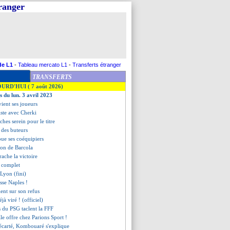
tranger
de L1
-
Tableau mercato L1
-
Transferts étranger
TRANSFERTS
OURD'HUI ( 7 août 2026)
s du lun. 3 avril 2023
vient ses joueurs
iste avec Cherki
hes serein pour le titre
t des buteurs
oue ses coéquipiers
tion de Barcola
rrache la victoire
t complet
 Lyon (fini)
sse Naples !
ent sur son refus
éjà viré ! (officiel)
ns du PSG taclent la FFF
lle offre chez Parions Sport !
écarté, Kombouaré s'explique