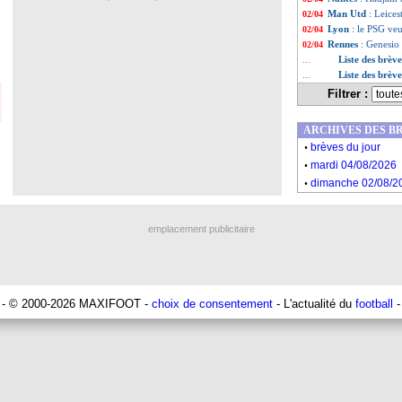
Man Utd
: Leices
02/04
Lyon
: le PSG veu
02/04
Rennes
: Genesio
02/04
Liste des brèv
...
Liste des brèv
...
Filtrer :
ARCHIVES DES B
.
brèves du jour
.
mardi 04/08/2026
.
dimanche 02/08/2
emplacement publicitaire
- © 2000-2026 MAXIFOOT -
choix de consentement
- L'actualité du
football
-