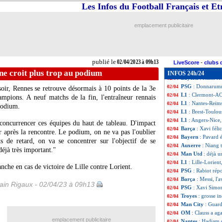
L1
: Nantes 0-3 R
02/04
Les Infos du Football Français et E
L1
: Clermont 2-1
02/04
Liverpool
: le ca
02/04
emplacement publicitaire
Lille
: un succès 
02/04
L1
: Monaco-Stra
02/04
Leicester
: Rodger
02/04
Lorient
: les regr
02/04
publié le
02/04/2023 à 09h13
Lille
: Zhegrova 
02/04
LiveScore
-
clubs 
L1
: Lille 3-1 Lor
02/04
ne croit plus trop au podium
INFOS 24h/24
Bayern
: Kahn re
02/04
PSG
: Donnarumm
02/04
oir, Rennes se retrouve désormais à 10 points de la 3e
L1
: Clermont-AC
02/04
ampions. A neuf matchs de la fin, l'entraîneur rennais
L1
: Nantes-Reim
02/04
podium.
L1
: Brest-Toulou
02/04
L1
: Angers-Nice
02/04
concurrencer ces équipes du haut de tableau. D'impact
Barça
: Xavi félic
02/04
r après la rencontre. Le podium, on ne va pas l'oublier
Bayern
: Pavard 
02/04
ts de retard, on va se concentrer sur l'objectif de se
Auxerre
: Niang t
02/04
déjà très important."
Man Utd
: déjà 
02/04
L1
: Lille-Lorien
02/04
nche en cas de victoire de Lille contre Lorient.
PSG
: Rabiot ré
02/04
Barça
: Messi, l'
02/04
in Rigaux - 02/04/23 à 09h13
PSG
: Xavi Simo
02/04
Troyes
: grosse i
02/04
Man City
: Guard
02/04
OM
: Clauss a a
02/04
emplacement publicitaire
Nantes
: Hadjam 
02/04