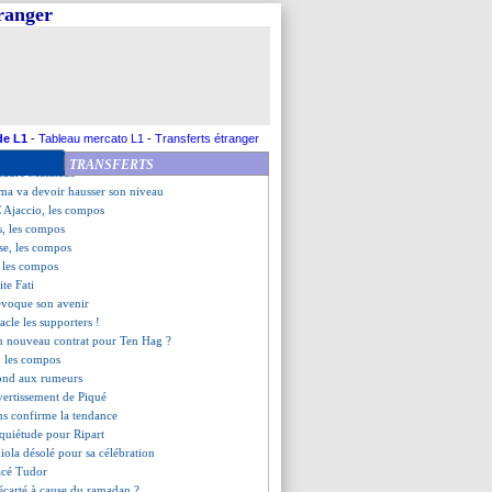
eims (fini)
tranger
 Ajaccio (fini)
r visé par un projectile
mérité pour Fonseca
sbourg, les compos
s n'est plus le manager (off.)
ets de T. Le Bris
savoure son doublé
de L1
-
Tableau mercato L1
-
Transferts étranger
ient (fini)
TRANSFERTS
cadre Matthäus
a va devoir hausser son niveau
 Ajaccio, les compos
s, les compos
se, les compos
, les compos
ite Fati
évoque son avenir
acle les supporters !
un nouveau contrat pour Ten Hag ?
t, les compos
pond aux rumeurs
avertissement de Piqué
ns confirme la tendance
nquiétude pour Ripart
iola désolé pour sa célébration
gacé Tudor
écarté à cause du ramadan ?