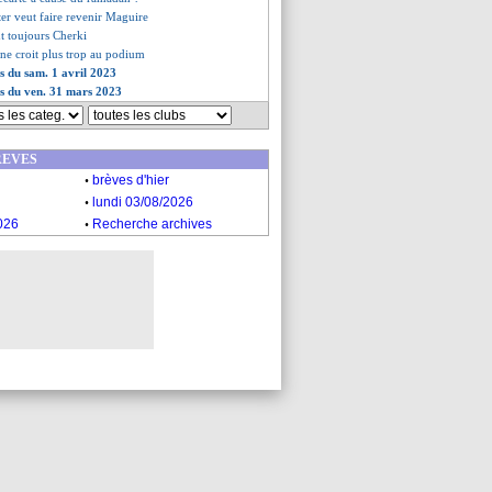
ter veut faire revenir Maguire
t toujours Cherki
 ne croit plus trop au podium
es du sam. 1 avril 2023
es du ven. 31 mars 2023
REVES
.
brèves d'hier
.
lundi 03/08/2026
.
026
Recherche archives