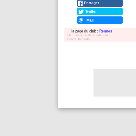
Partager
Twitter
Mail
la page du club :
Rennes
bilan, stats, réultats, calendrier,
effectif, tranferts, ...