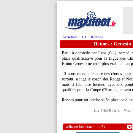
Actu foot
L1
Rennes
>
>
Rennes : Genesio 
Battu à domicile par Lens (0-1), samedi s
place qualificative pour la Ligue des Ch
Bruno Genesio ne croit plus vraiment au 
"Il nous manque encore des choses pour 
surtout, a jugé le coach des Rouge et Noi
mais il faut être lucides, avec dix poin
qualifier pour la Coupe d'Europe, ce sera 
Rennes pourrait perdre sa 5e place ce dima
Lu 7.608 fois
- Roma
afficher les réactions (3)